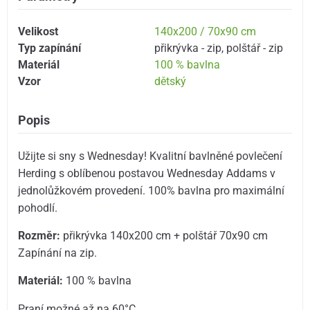
Velikost
140x200 / 70x90 cm
Typ zapínání
přikrývka - zip
,
polštář - zip
Materiál
100 % bavlna
Vzor
dětský
Popis
Užijte si sny s Wednesday! Kvalitní bavlněné povlečení
Herding s oblíbenou postavou Wednesday Addams v
jednolůžkovém provedení. 100% bavlna pro maximální
pohodlí.
Rozměr:
přikrývka 140x200 cm + polštář 70x90 cm
Zapínání na zip.
Materiál:
100 % bavlna
Praní možné až na 60°C.