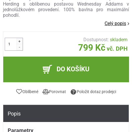
Herding s oblíbenou postavou Wednesday Addams v
jednolůžkovém provedení. 100% bavlna pro maximální
pohodlí.
Celý popis
Dostupnost:
skladem
+
799 Kč
-
vč. DPH
DO KOŠÍKU
Oblíbené
Porovnat
Položit dotaz prodejci
Popis
Parametry