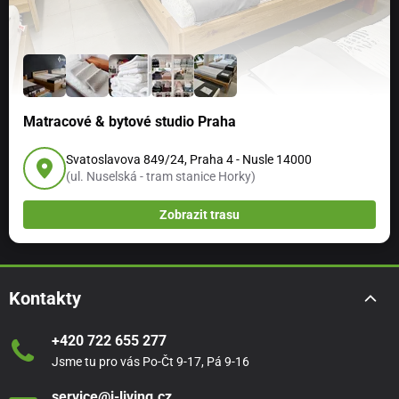
Matracové & bytové studio Praha
Svatoslavova 849/24, Praha 4 - Nusle 14000
(ul. Nuselská - tram stanice Horky)
Zobrazit trasu
Kontakty
+420 722 655 277
Jsme tu pro vás Po-Čt 9-17, Pá 9-16
service@i-living.cz