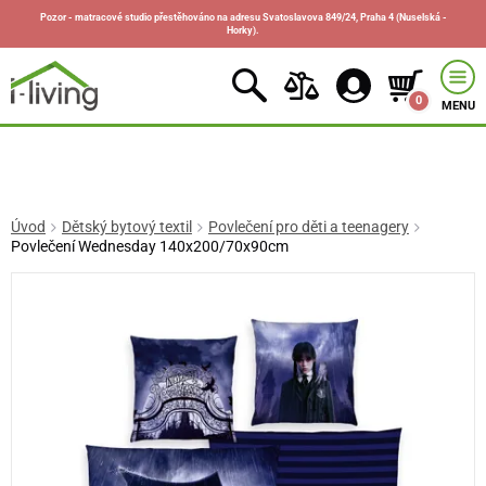
Pozor - matracové studio přestěhováno na adresu Svatoslavova 849/24, Praha 4 (Nuselská -
Horky).
0
MENU
Úvod
Dětský bytový textil
Povlečení pro děti a teenagery
Povlečení Wednesday 140x200/70x90cm