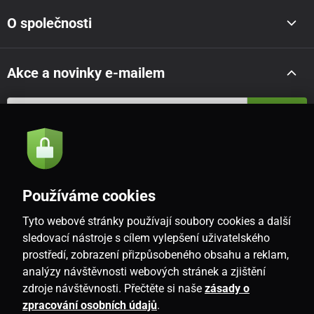
O společnosti
Akce a novinky e-mailem
Odeslat
Souhlasím se
zásadami zpracování osobních údajů
Používáme cookies
Tyto webové stránky používají soubory cookies a další
CZ
sledovací nástroje s cílem vylepšení uživatelského
prostředí, zobrazení přizpůsobeného obsahu a reklam,
analýzy návštěvnosti webových stránek a zjištění
zdroje návštěvnosti. Přečtěte si naše
zásady o
zpracování osobních údajů
.