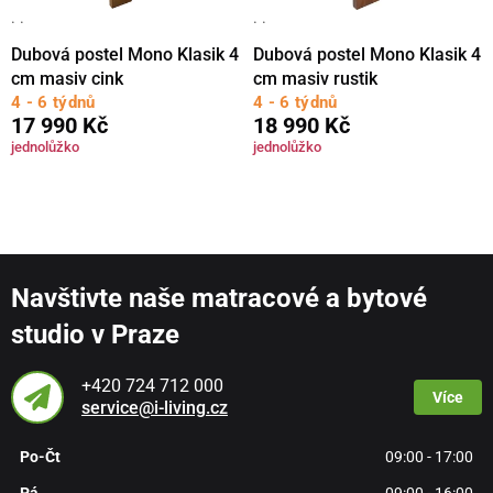
· ·
· ·
Dubová postel Mono Klasik 4
Dubová postel Mono Klasik 4
cm masiv cink
cm masiv rustik
4 - 6 týdnů
4 - 6 týdnů
17 990 Kč
18 990 Kč
jednolůžko
jednolůžko
Navštivte naše matracové a bytové
studio v Praze
+420 724 712 000
Více
service@i-living.cz
Po-Čt
09:00 - 17:00
Pá
09:00 - 16:00