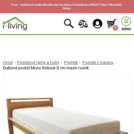
Pozor - matracové studio přestěhováno na adresu Svatoslavova 849/24, Praha 4 (Nuselská -
Horky).
0
MENU
Úvod
Postelové rámy a rošty
Postele
Postele z masivu
Dubová postel Mono Robust 8 cm masiv rustik