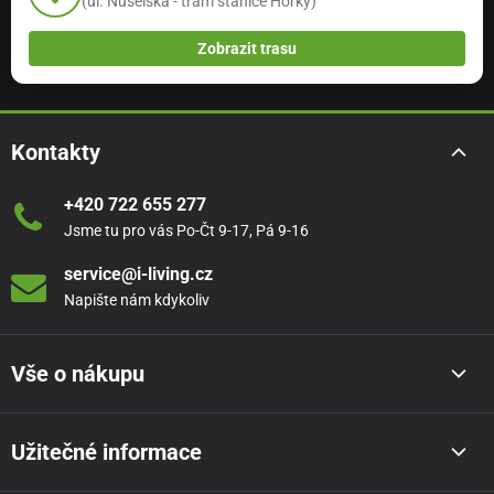
(ul. Nuselská - tram stanice Horky)
Zobrazit trasu
Kontakty
+420 722 655 277
Jsme tu pro vás Po-Čt 9-17, Pá 9-16
service@i-living.cz
Napište nám kdykoliv
Vše o nákupu
Užitečné informace