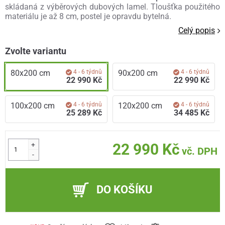
skládaná z výběrových dubových lamel. Tloušťka použitého
materiálu je až 8 cm, postel je opravdu bytelná.
Celý popis
Zvolte variantu
80x200 cm
4 - 6 týdnů
90x200 cm
4 - 6 týdnů
22 990 Kč
22 990 Kč
100x200 cm
4 - 6 týdnů
120x200 cm
4 - 6 týdnů
25 289 Kč
34 485 Kč
+
22 990 Kč
vč. DPH
-
DO KOŠÍKU