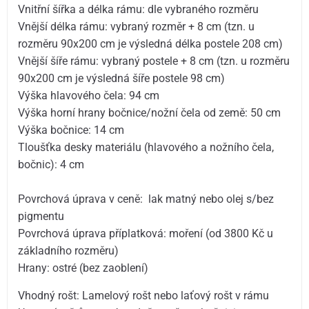
Vnitřní šířka a délka rámu: dle vybraného rozměru
Vnější délka rámu: vybraný rozměr + 8 cm (tzn. u
rozměru 90x200 cm je výsledná délka postele 208 cm)
Vnější šíře rámu: vybraný postele + 8 cm (tzn. u rozměru
90x200 cm je výsledná šíře postele 98 cm)
Výška hlavového čela: 94 cm
Výška horní hrany bočnice/nožní čela od země: 50 cm
Výška bočnice: 14 cm
Tloušťka desky materiálu (hlavového a nožního čela,
bočnic): 4 cm
Povrchová úprava v ceně: lak matný nebo olej s/bez
pigmentu
Povrchová úprava příplatková: moření (od 3800 Kč u
základního rozměru)
Hrany: ostré (bez zaoblení)
Vhodný rošt: Lamelový rošt nebo laťový rošt v rámu