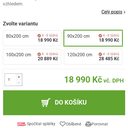
vzhledem.
Celý popis
Zvolte variantu
80x200 cm
4 - 6 týdnů
90x200 cm
4 - 6 týdnů
18 990 Kč
18 990 Kč
100x200 cm
4 - 6 týdnů
120x200 cm
4 - 6 týdnů
20 889 Kč
28 485 Kč
+
18 990 Kč
vč. DPH
-
DO KOŠÍKU
Spočítat splátky
Oblíbené
Porovnat