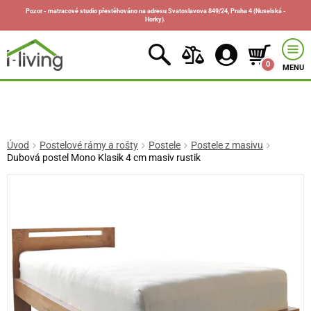
Pozor - matracové studio přestěhováno na adresu Svatoslavova 849/24, Praha 4 (Nuselská -
Horky).
0
MENU
Úvod
Postelové rámy a rošty
Postele
Postele z masivu
Dubová postel Mono Klasik 4 cm masiv rustik