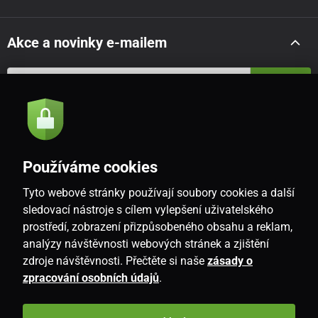
Akce a novinky e-mailem
Odeslat
Souhlasím se
zásadami zpracování osobních údajů
Používáme cookies
Tyto webové stránky používají soubory cookies a další
CZ
sledovací nástroje s cílem vylepšení uživatelského
prostředí, zobrazení přizpůsobeného obsahu a reklam,
analýzy návštěvnosti webových stránek a zjištění
zdroje návštěvnosti. Přečtěte si naše
zásady o
zpracování osobních údajů
.