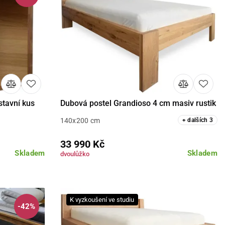
stavní kus
Dubová postel Grandioso 4 cm masiv rustik
Detail
140x200 cm
+
dalších
3
33 990 Kč
Skladem
Skladem
dvoulůžko
K vyzkoušení ve studiu
-42%