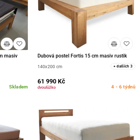
cm masiv
Dubová postel Fortis 15 cm masiv rustik
Detail
140x200 cm
+
dalších
3
61 990 Kč
Skladem
4 - 6 týdnů
dvoulůžko