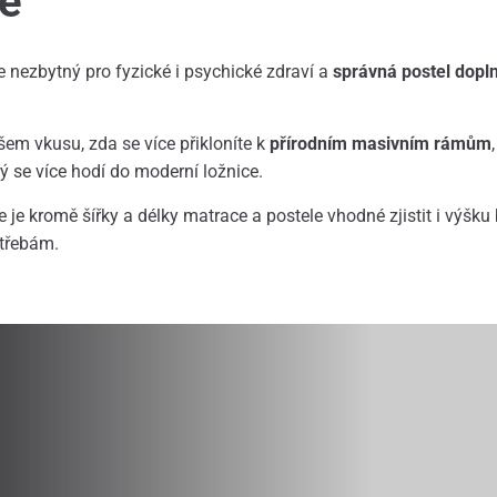
e
e nezbytný pro fyzické i psychické zdraví a
správná postel dopl
šem vkusu, zda se více přikloníte k
přírodním masivním rámům
erý se více hodí do moderní ložnice.
e je kromě šířky a délky matrace a postele vhodné zjistit i výšk
třebám.