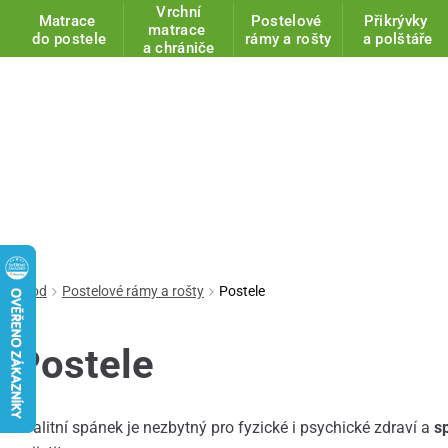
Vrchní
Matrace
Postelové
Přikrývky
matrace
do postele
rámy a rošty
a polštáře
a chrániče
Úvod
Postelové rámy a rošty
Postele
Postele
Kvalitní spánek je nezbytný pro fyzické i psychické zdraví a
s