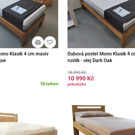
ono Klasik 4 cm masiv
Dubová postel Mono Klasik 4 
Detail
Detail
que
rustik - olej Dark Oak
18 990 Kč
10 990 Kč
Skladem
jednolůžko