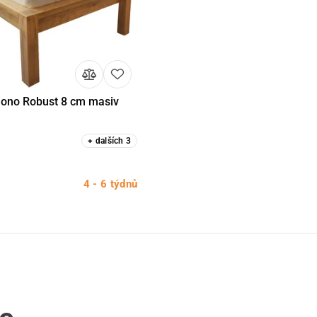
Mono Robust 8 cm masiv
Detail
+
dalších
3
4 - 6 týdnů