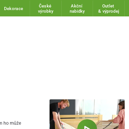
České
Akční
Outlet
Dekorace
výrobky
nabídky
& výprodej
m ho může