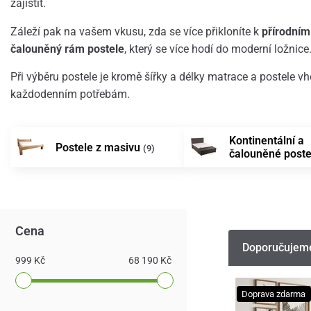
zajistit.
Záleží pak na vašem vkusu, zda se více přikloníte k
přírodní
čalouněný rám postele
, který se více hodí do moderní ložnice
Při výběru postele je kromě šířky a délky matrace a postele vh
každodenním potřebám.
Kontinentální a
Postele z masivu
(9)
čalouněné post
Cena
Doporučujem
999 Kč
68 190 Kč
Doprava zdarma