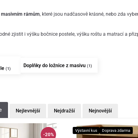
m masivním rámům
, které jsou nadčasově krásné, nebo zda vybe
.
odné zjistit i výšku bočnice postele, výšku roštu a matrací a při
Doplňky do ložnice z masivu
(1)
ele
(1)
e
Nejlevnější
Nejdražší
Nejnovější
Výstavní kus
Doprava zdarma
-20%