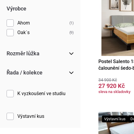
Výrobce
Ahorn
(1)
Oak´s
(9)
Rozměr lůžka
Postel Salento 1
Detail
čalounění šedo-
Řada / kolekce
34 900 Kč
27 920 Kč
sleva na skladovky
K vyzkoušení ve studiu
Výstavní kus
Výstavní kus
D