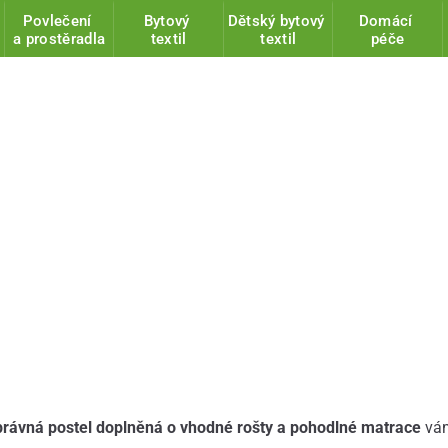
Povlečení
Bytový
Dětský bytový
Domácí
a prostěradla
textil
textil
péče
právná postel doplněná o vhodné rošty a pohodlné matrace
vá