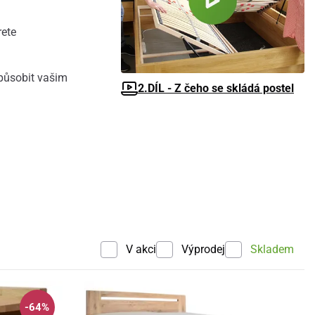
rete
způsobit vašim
2.DÍL - Z čeho se skládá postel
V akci
Výprodej
Skladem
-64%