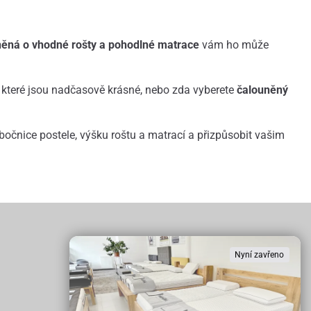
něná o vhodné rošty a pohodlné matrace
vám ho může
, které jsou nadčasově krásné, nebo zda vyberete
čalouněný
u bočnice postele, výšku roštu a matrací a přizpůsobit vašim
Nyní zavřeno