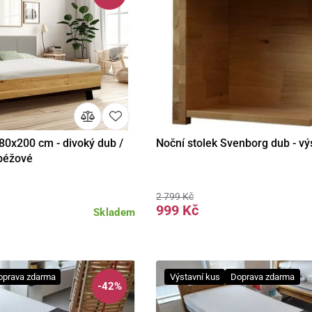
80x200 cm - divoký dub /
Noční stolek Svenborg dub - vý
Do košíku
Detail
béžové
2 799 Kč
999 Kč
Skladem
oprava zdarma
Výstavní kus
Doprava zdarma
-42%