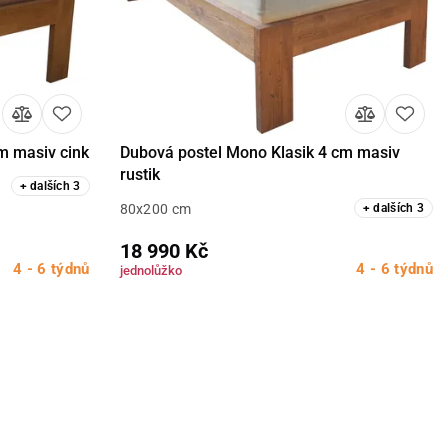
m masiv cink
Dubová postel Mono Klasik 4 cm masiv
Detail
rustik
+
dalších
3
80x200 cm
+
dalších
3
18 990 Kč
4 - 6 týdnů
4 - 6 týdnů
jednolůžko