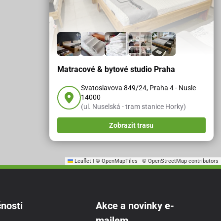
Matracové & bytové studio Praha
Svatoslavova 849/24, Praha 4 - Nusle
14000
(ul. Nuselská - tram stanice Horky)
Zobrazit trasu
Leaflet
|
© OpenMapTiles
© OpenStreetMap contributors
nosti
Akce a novinky e-
mailem