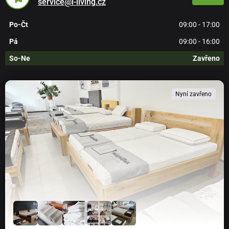
service@i-living.cz
Provedení
Po-Čt
09:00 - 17:00
cink - skládaná úprava z "prkének"
, kdy se ze
Pá
09:00 - 16:00
dřeva získávají pouze ty nejhezčí kusy bez kazů,
So-Ne
Zavřeno
pokroucení nebo suků. Slepením bezvadných
lamel je možné vyrábět desky, různé profily nebo
hranoly. Moderní lepidla jsou natolik dokonalá,
Nyní zavřeno
že pevnost v lepeném spoji je vyšší než pevnost
ve dřevě.
bez barevného moření -
ošetřeno pouze
matným lakem, je zachována původní světle
hnědá až narůžovělá barva bukového dřeva
výška čela: 94 cm
výška k horní straně: 50 cm
místo pro rošt a matraci od horní hrany bočnice: