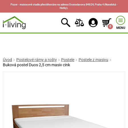
Pozor - matracové studio přestěhováno na adresu Svatoslavova 849/24, Praha 4 (Nuselská -
Horky).
0
MENU
Úvod
Postelové rámy a rošty
Postele
Postele z masivu
Buková postel Duos 2,5 cm masiv cink