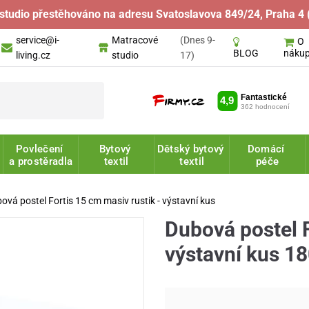
studio přestěhováno na adresu Svatoslavova 849/24, Praha 4 
service@i-
Matracové
(Dnes 9-
O
náku
BLOG
living.cz
studio
17)
Povlečení
Bytový
Dětský bytový
Domácí
a prostěradla
textil
textil
péče
ová postel Fortis 15 cm masiv rustik - výstavní kus
Dubová postel F
výstavní kus 1