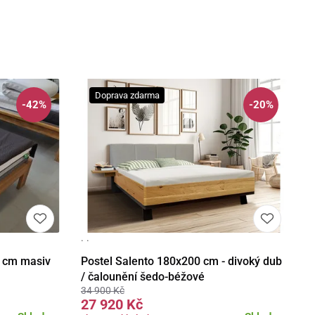
Doprava zdarma
-42%
-20%
· ·
Detail
Do košíku
4 cm masiv
Postel Salento 180x200 cm - divoký dub
/ čalounění šedo-béžové
34 900 Kč
27 920 Kč