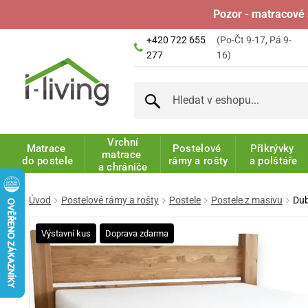
Pozor - matracové 
+420 722 655
(Po-Čt 9-17, Pá 9-
277
16)
Vrchní
Matrace
Postelové
Přikrývky
matrace
do postele
rámy a rošty
a polštáře
a chrániče
Úvod
Postelové rámy a rošty
Postele
Postele z masivu
Dub
Výstavní kus
Doprava zdarma