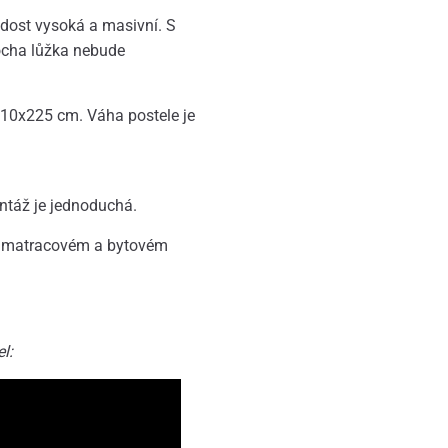
dost vysoká a masivní. S
ocha lůžka nebude
 210x225 cm. Váha postele je
ntáž je jednoduchá.
m matracovém a bytovém
l: