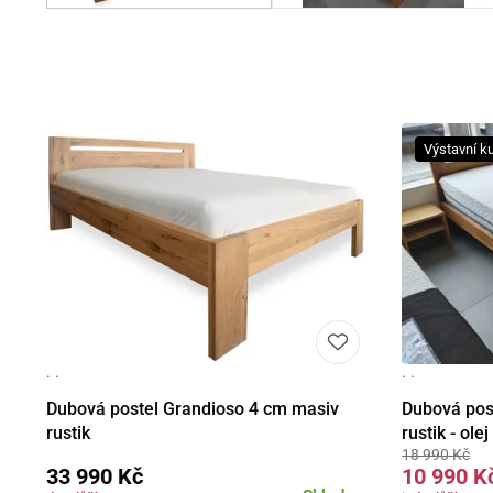
Výstavní k
· ·
· ·
Detail
Dubová postel Grandioso 4 cm masiv
Dubová pos
rustik
rustik - ole
18 990 Kč
33 990 Kč
10 990 K