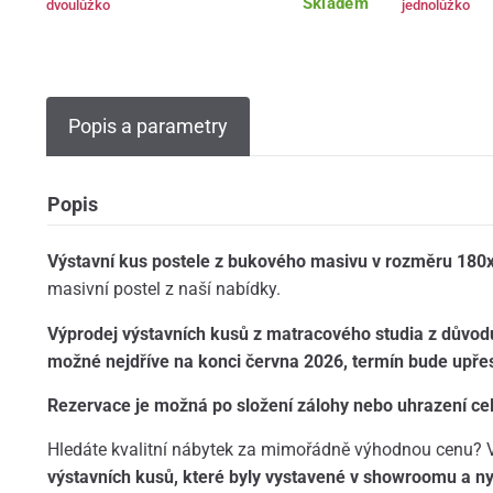
Skladem
dvoulůžko
jednolůžko
Popis a parametry
Popis
Výstavní kus postele z bukového masivu v rozměru 18
masivní postel z naší nabídky.
Výprodej výstavních kusů z matracového studia z důvod
možné nejdříve na konci června 2026, termín bude upře
Rezervace je možná po složení zálohy nebo uhrazení ce
Hledáte kvalitní nábytek za mimořádně výhodnou cenu? V
výstavních kusů, které byly vystavené v showroomu a ny