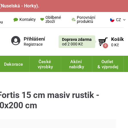
(Nuselská - Horky).
Oblíbené
Porovnání
Kontakty
CZ
zboží
produktů
pu
Přihlášení
Košík
Doprava zdarma
od 2 000 Kč
Registrace
0 Kč
0
České
Akční
Outlet
Dekorace
výrobky
nabídky
& výprodej
ortis 15 cm masiv rustik -
80x200 cm