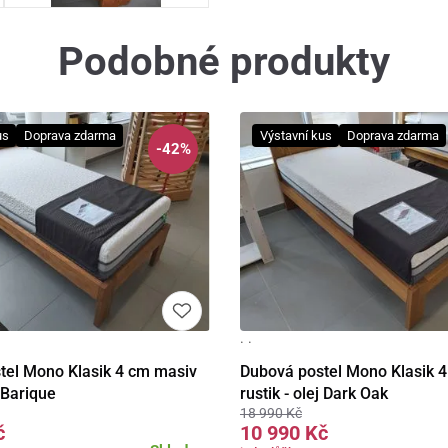
Podobné produkty
us
Doprava zdarma
Výstavní kus
Doprava zdarma
-42%
· ·
Detail
Detail
tel Mono Klasik 4 cm masiv
Dubová postel Mono Klasik 
j Barique
rustik - olej Dark Oak
18 990 Kč
č
10 990 Kč