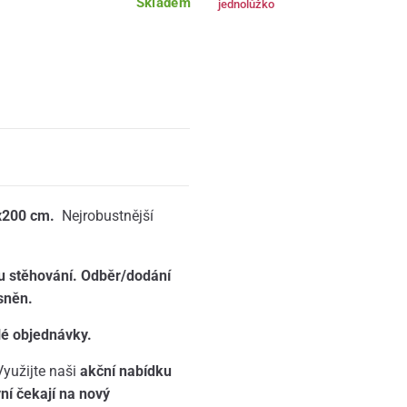
Skladem
jednolůžko
0x200 cm.
Nejrobustnější
u stěhování. Odběr/dodání
sněn.
lé objednávky.
yužijte naši
akční nabídku
ní čekají na nový