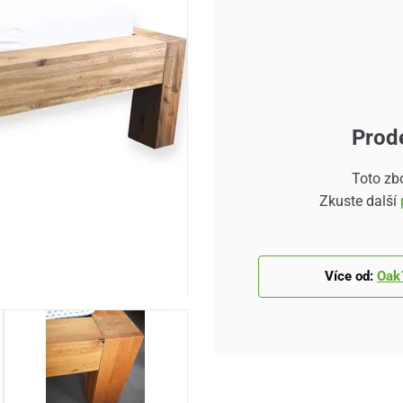
Prod
Toto zb
Zkuste další
Více od:
Oak