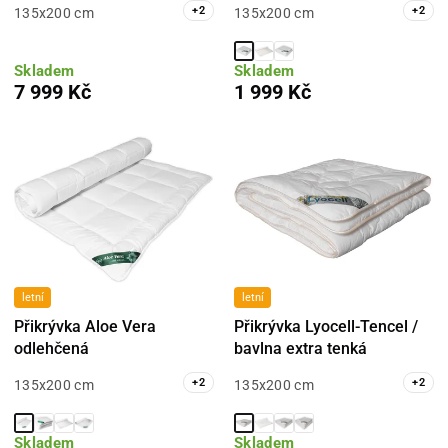
+
2
+
2
135x200 cm
135x200 cm
Skladem
Skladem
7 999 Kč
1 999 Kč
letní
letní
Přikrývka Aloe Vera
Přikrývka Lyocell-Tencel /
odlehčená
bavlna extra tenká
+
2
+
2
135x200 cm
135x200 cm
Skladem
Skladem