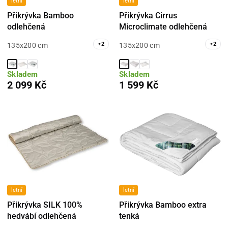
letní
letní
Přikrývka Bamboo
Přikrývka Cirrus
odlehčená
Microclimate odlehčená
+
2
+
2
135x200 cm
135x200 cm
Skladem
Skladem
2 099 Kč
1 599 Kč
letní
letní
Přikrývka SILK 100%
Přikrývka Bamboo extra
hedvábí odlehčená
tenká