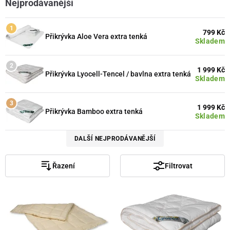
Nejprodávanější
799 Kč
Přikrývka Aloe Vera extra tenká
Skladem
1 999 Kč
Přikrývka Lyocell-Tencel / bavlna extra tenká
Skladem
1 999 Kč
Přikrývka Bamboo extra tenká
Skladem
DALŠÍ NEJPRODÁVANĚJŠÍ
Řazení
Filtrovat