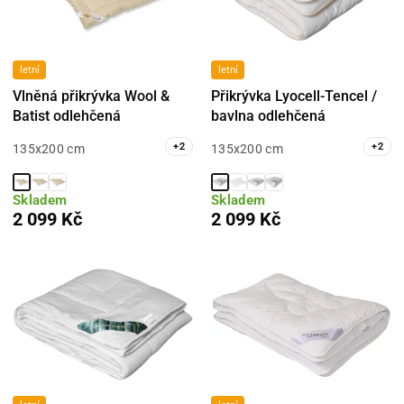
letní
letní
Vlněná přikrývka Wool &
Přikrývka Lyocell-Tencel /
Batist odlehčená
bavlna odlehčená
+
2
+
2
135x200 cm
135x200 cm
Skladem
Skladem
2 099 Kč
2 099 Kč