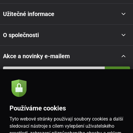
Užitečné informace
O společnosti
Akce a novinky e-mailem
Odeslat
Souhlasím se
zásadami zpracování osobních údajů
Používáme cookies
Tyto webové stránky používají soubory cookies a další
CZ
sledovací nástroje s cílem vylepšení uživatelského