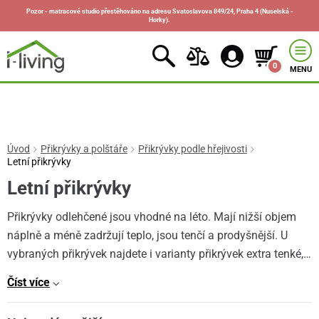
Pozor - matracové studio přestěhováno na adresu Svatoslavova 849/24, Praha 4 (Nuselská -
Horky).
0
MENU
Úvod
Přikrývky a polštáře
Přikrývky podle hřejivosti
Letní přikrývky
Letní přikrývky
Přikrývky odlehčené jsou vhodné na léto. Mají nižší objem
náplně a méně zadržují teplo, jsou tenčí a prodyšnější. U
vybraných přikrývek najdete i varianty přikrývek extra tenké,…
Číst více