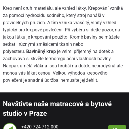
Krep není druh materiálu, ale vzhled látky. Krepování vzniká
za pomoci hydroxidu sodného, který stroj nanáší v
pravidelných pruzích. A tím vzniká vrásčitý, vlnitý vzhled
typický pro krepové povlečení. Při výběru si dejte pozor, na
jakou látku je krepování použito. Kromě bavlny se můžete
setkat i různými směsicemi tkanin nebo
polyesteru.
Bavlněný krep
je velmi příjemný na dotek a
zachovává si skvělé termoregulační vlastnosti bavlny.
Naopak umělá vlákna jsou hrubší na dotek, neprodyšná ale
mohou vás lákat cenou. Velkou výhodou krepového
povlečení je snadná údržba, nemusíte jej žehlit.
Navštivte naše matracové a bytové
studio v Praze
+420 724 712 000