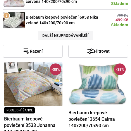
červená 140x200/70x90 cm
Skladem
799 Kč
Bierbaum krepové povlečení 6958 Nika
499 Kč
zelené 140x200/70x90 cm
Skladem
DALŠÍ NEJPRODÁVANĚJŠÍ
Řazení
Filtrovat
-38%
-38%
POSLEDNÍ ŠANCE
Bierbaum krepové
Bierbaum krepové
povlečení 3654 Calma
povlečení 3533 Johanna
140x200/70x90 cm