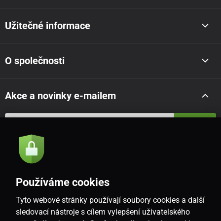
Užitečné informace
O společnosti
Akce a novinky e-mailem
Odeslat
Souhlasím se
zásadami zpracování osobních údajů
Používáme cookies
Tyto webové stránky používají soubory cookies a další
CZ
sledovací nástroje s cílem vylepšení uživatelského