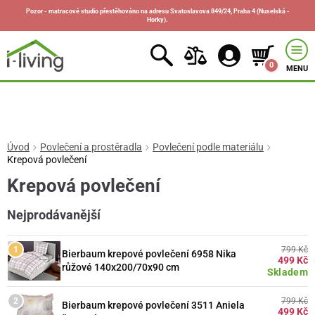
Pozor - matracové studio přestěhováno na adresu Svatoslavova 849/24, Praha 4 (Nuselská -
Horky).
0
MENU
Úvod
Povlečení a prostěradla
Povlečení podle materiálu
Krepová povlečení
Krepová povlečení
Nejprodávanější
799 Kč
Bierbaum krepové povlečení 6958 Nika
499 Kč
růžové 140x200/70x90 cm
Skladem
799 Kč
Bierbaum krepové povlečení 3511 Aniela
499 Kč