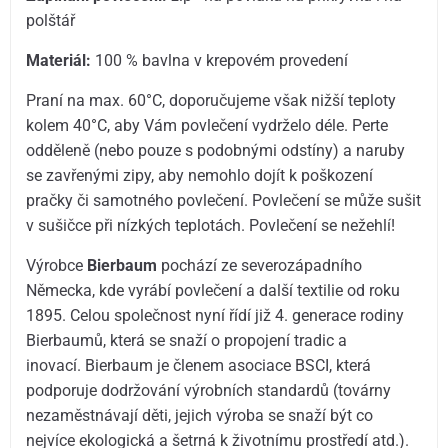
polštář
Materiál:
100 % bavlna v krepovém provedení
Praní na max. 60°C, doporučujeme však nižší teploty
kolem 40°C, aby Vám povlečení vydrželo déle. Perte
odděleně (nebo pouze s podobnými odstíny) a naruby
se zavřenými zipy, aby nemohlo dojít k poškození
pračky či samotného povlečení. Povlečení se může sušit
v sušičce při nízkých teplotách. Povlečení se nežehlí!
Výrobce
Bierbaum
pochází ze severozápadního
Německa, kde vyrábí povlečení a další textilie od roku
1895. Celou společnost nyní řídí již 4. generace rodiny
Bierbaumů, která se snaží o propojení tradic a
inovací. Bierbaum je členem asociace BSCI, která
podporuje dodržování výrobních standardů (továrny
nezaměstnávají děti, jejich výroba se snaží být co
nejvíce ekologická a šetrná k životnímu prostředí atd.).