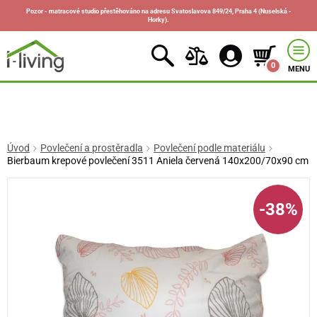
Pozor - matracové studio přestěhováno na adresu Svatoslavova 849/24, Praha 4 (Nuselská -
Horky).
0
MENU
Úvod
Povlečení a prostěradla
Povlečení podle materiálu
Bierbaum krepové povlečení 3511 Aniela červená 140x200/70x90 cm
-38%