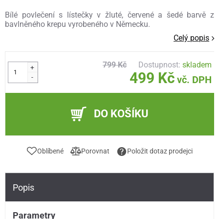
Bílé povlečení s lístečky v žluté, červené a šedé barvě z
bavlněného krepu vyrobeného v Německu.
Celý popis
799 Kč
Dostupnost:
skladem
+
499 Kč
-
vč. DPH
DO KOŠÍKU
Oblíbené
Porovnat
Položit dotaz prodejci
Popis
Parametry