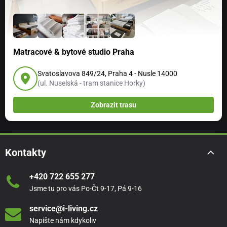
Matracové & bytové studio Praha
Svatoslavova 849/24, Praha 4 - Nusle 14000
(ul. Nuselská - tram stanice Horky)
Zobrazit trasu
Kontakty
+420 722 655 277
Jsme tu pro vás Po-Čt 9-17, Pá 9-16
service@i-living.cz
Napište nám kdykoliv