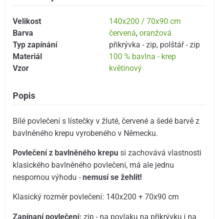
Velikost
140x200 / 70x90 cm
Barva
červená
,
oranžová
Typ zapínání
přikrývka - zip
,
polštář - zip
Materiál
100 % bavlna - krep
Vzor
květinový
Popis
Bílé povlečení s lístečky v žluté, červené a šedé barvě z
bavlněného krepu vyrobeného v Německu.
Povlečení z bavlněného krepu
si zachovává vlastnosti
klasického bavlněného povlečení, má ale jednu
nespornou výhodu -
nemusí se žehlit!
Klasický rozměr povlečení: 140x200 + 70x90 cm
Zapínaní povlečení:
zip - na povlaku na přikrývku i na