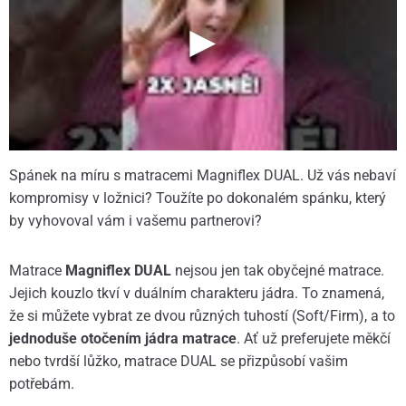
Spánek na míru s matracemi Magniflex DUAL. Už vás nebaví
kompromisy v ložnici? Toužíte po dokonalém spánku, který
by vyhovoval vám i vašemu partnerovi?
Matrace
Magniflex DUAL
nejsou jen tak obyčejné matrace.
Jejich kouzlo tkví v duálním charakteru jádra. To znamená,
že si můžete vybrat ze dvou různých tuhostí (Soft/Firm), a to
jednoduše otočením jádra matrace
. Ať už preferujete měkčí
nebo tvrdší lůžko, matrace DUAL se přizpůsobí vašim
potřebám.