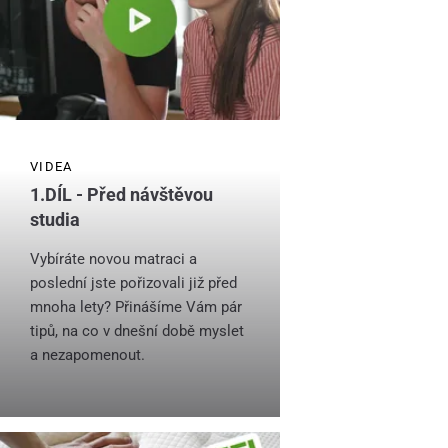
VIDEA
1.DÍL - Před návštěvou
studia
Vybíráte novou matraci a
poslední jste pořizovali již před
mnoha lety? Přinášíme Vám pár
tipů, na co v dnešní době myslet
a nezapomenout.