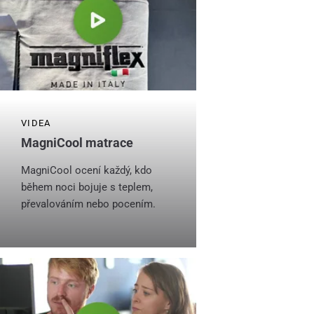
VIDEA
MagniCool matrace
MagniCool ocení každý, kdo
během noci bojuje s teplem,
převalováním nebo pocením.