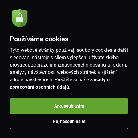
Odeslat
Souhlasím se
zásadami zpracování osobních údajů
Používáme cookies
Tyto webové stránky používají soubory cookies a další
CZ
sledovací nástroje s cílem vylepšení uživatelského
prostředí, zobrazení přizpůsobeného obsahu a reklam,
analýzy návštěvnosti webových stránek a zjištění
zdroje návštěvnosti. Přečtěte si naše
zásady o
zpracování osobních údajů
.
Ano, souhlasím
Copyright © 2026
www.i-living.cz
. Všechna práva vyhrazena.
Ne, nesouhlasím
E-shop vytvořila
SIMPLIA.cz