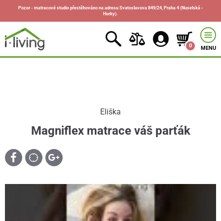
Pozor - matracové studio přestěhováno na adresu Svatoslavova 849/24, Praha 4 (Nuselská -
Horky).
0
MENU
Eliška
Magniflex matrace váš parťák