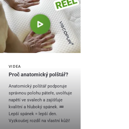
VIDEA
Proč anatomický polštář?
Anatomický polštář podporuje
správnou polohu páteře, uvolňuje
napětí ve svalech a zajišťuje
kvalitní a hluboký spánek. 💤
Lepší spánek = lepší den.
Vyzkoušej rozdíl na vlastní kůži!