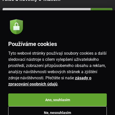
Odeslat
Souhlasím se
zásadami zpracování osobních údajů
Používáme cookies
Tyto webové stránky používají soubory cookies a další
CZ
sledovací nástroje s cílem vylepšení uživatelského
prostředí, zobrazení přizpůsobeného obsahu a reklam,
analýzy návštěvnosti webových stránek a zjištění
zdroje návštěvnosti. Přečtěte si naše
zásady o
zpracování osobních údajů
.
Ano, souhlasím
Copyright © 2026
www.i-living.cz
. Všechna práva vyhrazena.
Ne, nesouhlasím