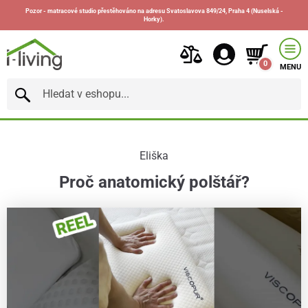
Pozor - matracové studio přestěhováno na adresu Svatoslavova 849/24, Praha 4 (Nuselská -
Horky).
0
MENU
Eliška
Proč anatomický polštář?