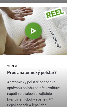
VIDEA
Proč anatomický polštář?
Anatomický polštář podporuje
správnou polohu páteře, uvolňuje
napětí ve svalech a zajišťuje
kvalitní a hluboký spánek. 💤
Lepší spánek = lepší den.