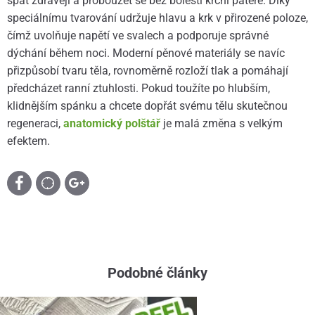
spát zdravěji a probouzet se bez bolestí krční páteře. Díky
speciálnímu tvarování udržuje hlavu a krk v přirozené poloze,
čímž uvolňuje napětí ve svalech a podporuje správné
dýchání během noci. Moderní pěnové materiály se navíc
přizpůsobí tvaru těla, rovnoměrně rozloží tlak a pomáhají
předcházet ranní ztuhlosti. Pokud toužíte po hlubším,
klidnějším spánku a chcete dopřát svému tělu skutečnou
regeneraci,
anatomický polštář
je malá změna s velkým
efektem.
Podobné články