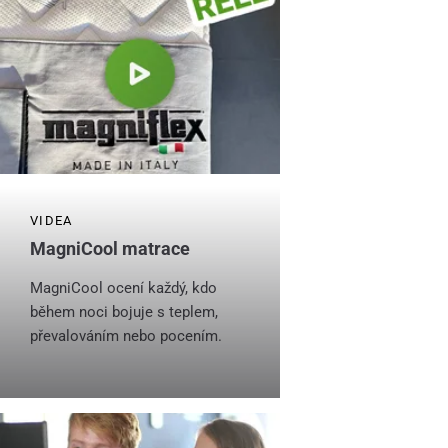
VIDEA
MagniCool matrace
MagniCool ocení každý, kdo
během noci bojuje s teplem,
převalováním nebo pocením.