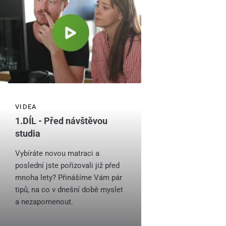
VIDEA
1.DÍL - Před návštěvou
studia
Vybíráte novou matraci a
poslední jste pořizovali již před
mnoha lety? Přinášíme Vám pár
tipů, na co v dnešní době myslet
a nezapomenout.