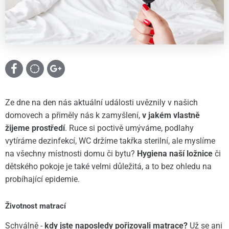
Ze dne na den nás aktuální události uvěznily v našich
domovech a přiměly nás k zamyšlení,
v jakém vlastně
žijeme prostředí
. Ruce si poctivě umýváme, podlahy
vytíráme dezinfekcí, WC držíme takřka sterilní, ale myslíme
na všechny místnosti domu či bytu?
Hygiena naší ložnice
či
dětského pokoje je také velmi důležitá, a to bez ohledu na
probíhající epidemie.
Životnost matrací
Schválně -
kdy jste naposledy pořizovali matrace?
Už se ani