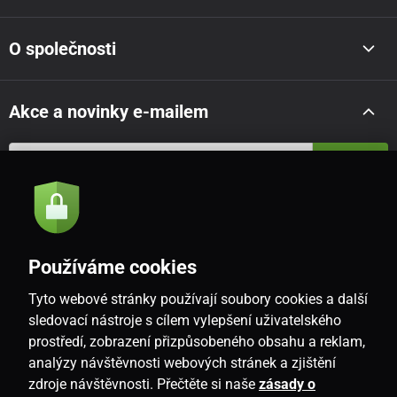
O společnosti
Akce a novinky e-mailem
Odeslat
Souhlasím se
zásadami zpracování osobních údajů
Používáme cookies
Tyto webové stránky používají soubory cookies a další
CZ
sledovací nástroje s cílem vylepšení uživatelského
prostředí, zobrazení přizpůsobeného obsahu a reklam,
analýzy návštěvnosti webových stránek a zjištění
zdroje návštěvnosti. Přečtěte si naše
zásady o