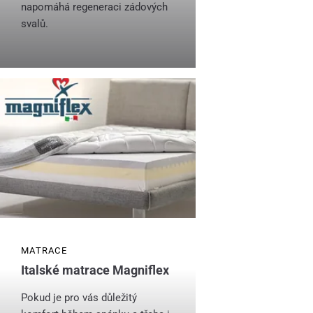
napomáhá regeneraci zádových
svalů.
MATRACE
Italské matrace Magniflex
Pokud je pro vás důležitý