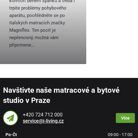
komfort během spánku a třeba i
trpíte problémy pohybového
aparátu, poohlédněte se po
italských matracích značky
Magniflex. Ten pocit je
nepřenosný, možná vám
připomene…
Navštivte naše matracové a bytové
studio v Praze
+420 724 712 000
Více
service@i-living.cz
Po-Čt
09:00 - 17:00