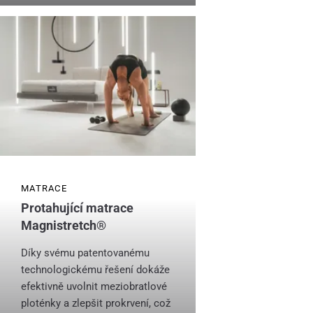
MATRACE
Protahující matrace
Magnistretch®
Díky svému patentovanému
technologickému řešení dokáže
efektivně uvolnit meziobratlové
ploténky a zlepšit prokrvení, což