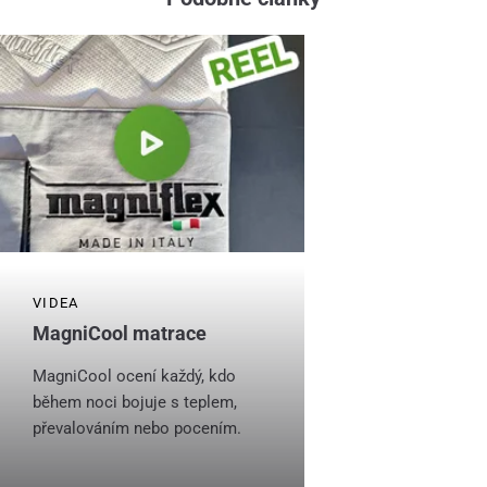
VIDEA
MagniCool matrace
MagniCool ocení každý, kdo
během noci bojuje s teplem,
převalováním nebo pocením.