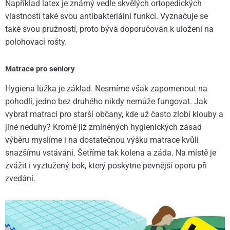
Například latex je známý vedle skvělých ortopedických
vlastností také svou antibakteriální funkcí. Vyznačuje se
také svou pružností, proto bývá doporučován k uložení na
polohovací rošty.
Matrace pro seniory
Hygiena lůžka je základ. Nesmíme však zapomenout na
pohodlí, jedno bez druhého nikdy nemůže fungovat. Jak
vybrat matraci pro starší občany, kde už často zlobí klouby a
jiné neduhy? Kromě již zmíněných hygienických zásad
výběru myslíme i na dostatečnou výšku matrace kvůli
snazšímu vstávání. Šetříme tak kolena a záda. Na místě je
zvážit i vyztužený bok, který poskytne pevnější oporu při
zvedání.