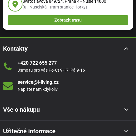
Svatoslavova 849/24, Praha 4 - Nusle 14000
(ul. Nuselská - tram stanice Horky)
Zobrazit trasu
Kontakty
+420 722 655 277
Jsme tu pro vás Po-Čt 9-17, Pá 9-16
service@i-living.cz
Napište nám kdykoliv
Vše o nákupu
Užitečné informace