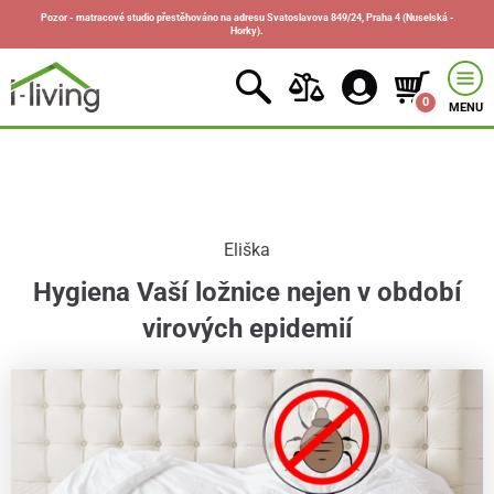
Pozor - matracové studio přestěhováno na adresu Svatoslavova 849/24, Praha 4 (Nuselská -
Horky).
0
MENU
Eliška
Hygiena Vaší ložnice nejen v období
virových epidemií