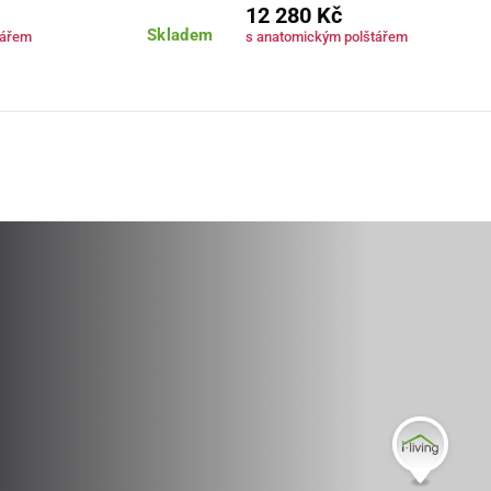
12 280 Kč
Skladem
tářem
s anatomickým polštářem