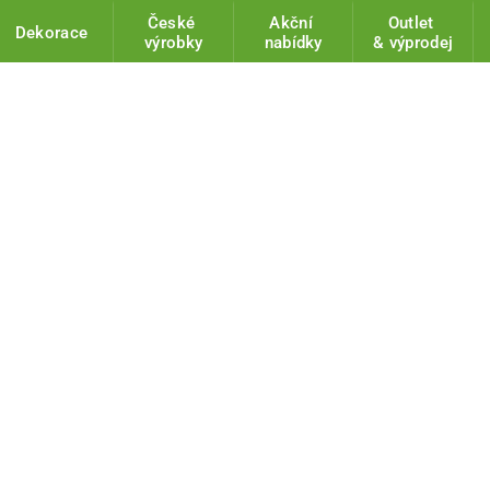
České
Akční
Outlet
Dekorace
výrobky
nabídky
& výprodej