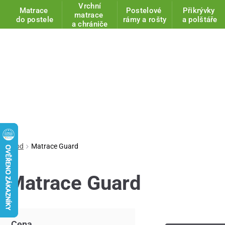
Vrchní
Matrace
Postelové
Přikrývky
matrace
do postele
rámy a rošty
a polštáře
a chrániče
Úvod
Matrace Guard
Matrace Guard
Cena