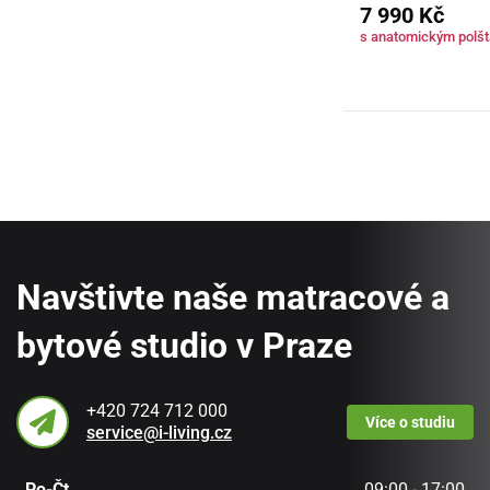
7 990 Kč
s anatomickým polš
Navštivte naše matracové a
bytové studio v Praze
+420 724 712 000
Více
o studiu
service@i-living.cz
Po-Čt
09:00 - 17:00