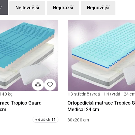
e
Nejlevnější
Nejdražší
Nejnovější
 140 kg
H3 středně tvrdá · H4 tvrdá · 24 cm
Detail
Detail
race Tropico Guard
Ortopedická matrace Tropico 
 cm
Medical 24 cm
+
dalších
11
80x200 cm