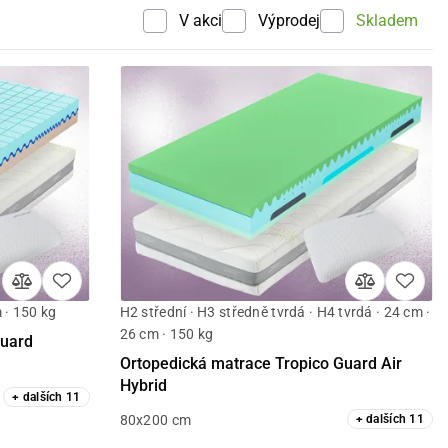
V akci
Výprodej
Skladem
 · 150 kg
H2 střední · H3 středně tvrdá · H4 tvrdá · 24 cm ·
Detail
26 cm · 150 kg
Guard
Ortopedická matrace Tropico Guard Air
Hybrid
+
dalších
11
80x200 cm
+
dalších
11