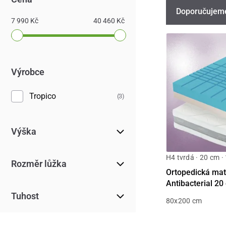
Doporučujem
7 990 Kč
40 460 Kč
Výrobce
Tropico
(3)
Výška
H4 tvrdá · 20 cm ·
Rozměr lůžka
Ortopedická mat
Antibacterial 20
Tuhost
80x200 cm