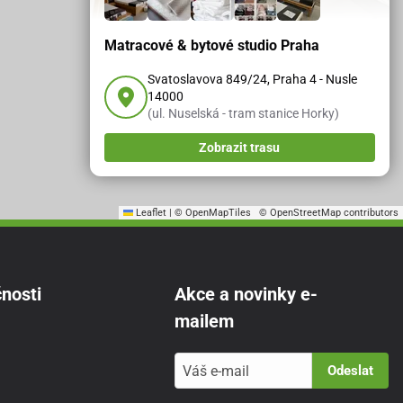
Matracové & bytové studio Praha
Svatoslavova 849/24, Praha 4 - Nusle
14000
(ul. Nuselská - tram stanice Horky)
Zobrazit trasu
Leaflet
|
© OpenMapTiles
© OpenStreetMap contributors
nosti
Akce a novinky e-
mailem
Odeslat