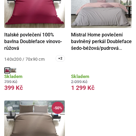
Italské povlečení 100%
Mistral Home povlečení
bavlna Doubleface vínovo-
bavlněný perkál Doubleface
růžová
šedo-béžová/pudrová
růžová
+
2
140x200 / 70x90 cm
Skladem
Skladem
799 Kč
2 099 Kč
399 Kč
1 299 Kč
-50%