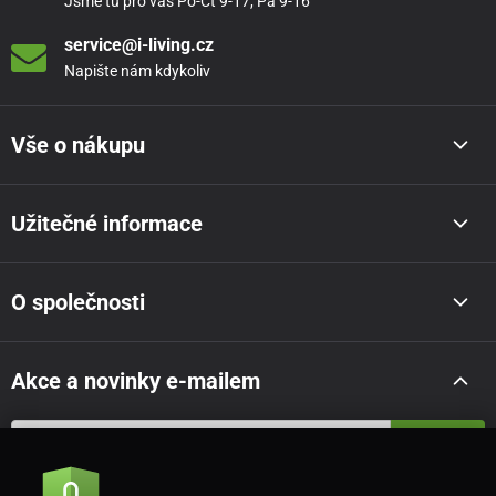
Jsme tu pro vás Po-Čt 9-17, Pá 9-16
service@i-living.cz
Napište nám kdykoliv
Vše o nákupu
Užitečné informace
O společnosti
Akce a novinky e-mailem
Odeslat
Souhlasím se
zásadami zpracování osobních údajů