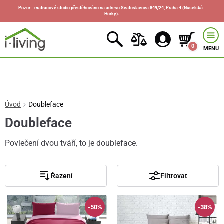
Pozor - matracové studio přestěhováno na adresu Svatoslavova 849/24, Praha 4 (Nuselská -
Horky).
0
MENU
Úvod
Doubleface
Doubleface
Povlečení dvou tváří, to je doubleface.
Řazení
Filtrovat
-50%
-38%