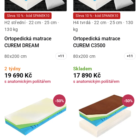
Sleva 10 % - kód SPANEK10
Sleva 10 % - kód SPANEK10
H2 střední · 22 cm · 25 cm ·
H4 tvrdá · 22 cm · 25 cm · 130
130 kg
kg
Ortopedická matrace
Ortopedická matrace
CUREM DREAM
CUREM C3500
80x200 cm
80x200 cm
+
11
+
11
2 týdny
Skladem
19 690 Kč
17 890 Kč
s anatomickým polštářem
s anatomickým polštářem
-50%
-50%