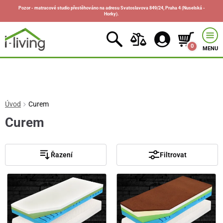
Pozor - matracové studio přestěhováno na adresu Svatoslavova 849/24, Praha 4 (Nuselská -
Horky).
0
MENU
Úvod
Curem
Curem
Řazení
Filtrovat