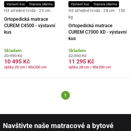
Výstavní kus
Doprava zdarma
Výstavní kus
Doprava zdarma
H3 středně tvrdá · 25 cm ·
H3 středně tvrdá · 28 cm · 150
kg
Ortopedická matrace
CUREM C4500 - výstavní
Ortopedická matrace
kus
CUREM C7000 XD - výstavní
kus
Skladem
Skladem
20 990 Kč
22 590 Kč
10 495 Kč
11 295 Kč
výška 25 cm / 90x200 cm
výška 28 cm / 90x200 cm
1
Navštivte naše matracové a bytové