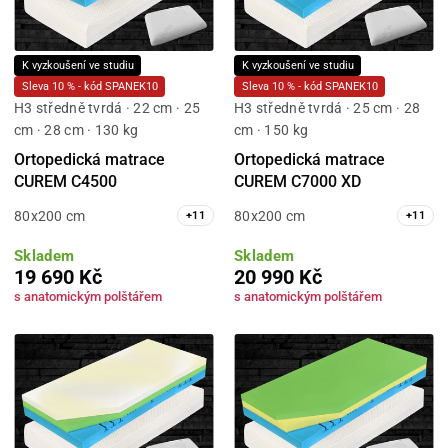
K vyzkoušení ve studiu
K vyzkoušení ve studiu
Sleva 10 % - kód SPANEK10
Sleva 10 % - kód SPANEK10
H3 středně tvrdá · 22 cm · 25
H3 středně tvrdá · 25 cm · 28
cm · 28 cm · 130 kg
cm · 150 kg
Ortopedická matrace
Ortopedická matrace
CUREM C4500
CUREM C7000 XD
80x200 cm
80x200 cm
+
11
+
11
Skladem
Skladem
19 690 Kč
20 990 Kč
s anatomickým polštářem
s anatomickým polštářem