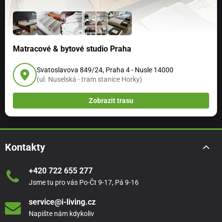
Matracové & bytové studio Praha
Svatoslavova 849/24, Praha 4 - Nusle 14000
(ul. Nuselská - tram stanice Horky)
Zobrazit trasu
Kontakty
+420 722 655 277
Jsme tu pro vás Po-Čt 9-17, Pá 9-16
service@i-living.cz
Napište nám kdykoliv