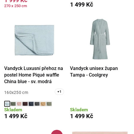
1 499 Kč
270 x 250 cm
Vandyck Luxusní přehoz na
Vandyck unisex župan
postel Home Piqué waffle
Tampa - Coolgrey
China blue - sv. modrá
+
1
160x250 cm
Skladem
Skladem
1 499 Kč
1 499 Kč