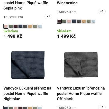
postel Home Piqué waffle
Winetasting
Sepia pink
+
1
160x250 cm
+
1
160x250 cm
Skladem
Skladem
1 499 Kč
1 499 Kč
Vandyck Luxusní přehoz na
Vandyck Luxusní přehoz na
postel Home Piqué waffle
postel Home Piqué waffle
Nightblue
Off black
+
1
160x250 cm