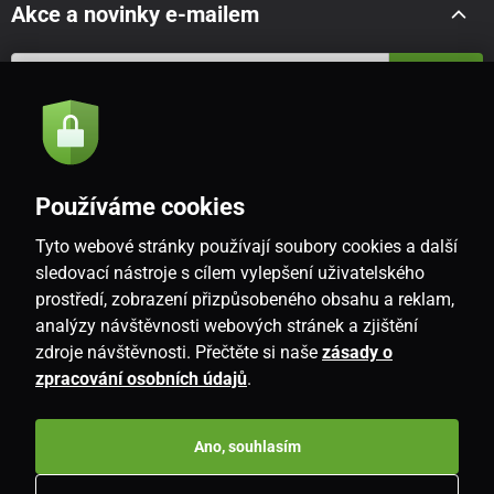
Akce a novinky e-mailem
Odeslat
Souhlasím se
zásadami zpracování osobních údajů
Používáme cookies
Tyto webové stránky používají soubory cookies a další
CZ
sledovací nástroje s cílem vylepšení uživatelského
prostředí, zobrazení přizpůsobeného obsahu a reklam,
analýzy návštěvnosti webových stránek a zjištění
zdroje návštěvnosti. Přečtěte si naše
zásady o
zpracování osobních údajů
.
Ano, souhlasím