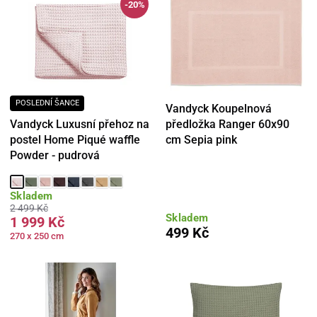
-20%
POSLEDNÍ ŠANCE
Vandyck Koupelnová
Vandyck Luxusní přehoz na
předložka Ranger 60x90
postel Home Piqué waffle
cm Sepia pink
Powder - pudrová
Skladem
2 499 Kč
Skladem
1 999 Kč
499 Kč
270 x 250 cm