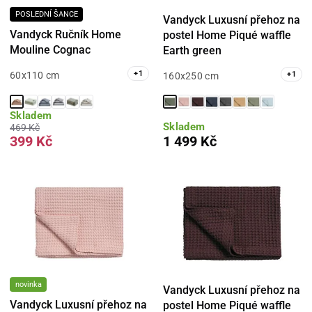
POSLEDNÍ ŠANCE
Vandyck Luxusní přehoz na
Vandyck Ručník Home
postel Home Piqué waffle
Mouline Cognac
Earth green
+
1
+
1
60x110 cm
160x250 cm
Skladem
Skladem
469 Kč
399 Kč
1 499 Kč
novinka
Vandyck Luxusní přehoz na
Vandyck Luxusní přehoz na
postel Home Piqué waffle