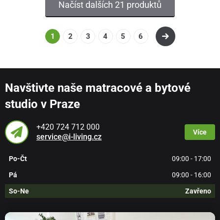
Načíst dalších 21 produktů
1
2
3
4
5
6
Navštivte naše matracové a bytové
studio v Praze
+420 724 712 000
Více
service@i-living.cz
Po-Čt
09:00 - 17:00
Pá
09:00 - 16:00
So-Ne
Zavřeno