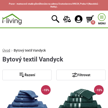
Pozor - matracové studio přestěhováno na adresu Svatoslavova 849/24, Praha 4 (Nuselská -
Horky).
0
MENU
Úvod
Bytový textil Vandyck
Bytový textil Vandyck
Řazení
Filtrovat
-15%
-15%