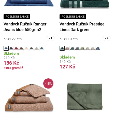
POSLEDNÍ ŠANCE
POSLEDNÍ ŠANCE
Vandyck Ručník Ranger
Vandyck Ručník Prestige
Jeans blue 650g/m2
Lines Dark green
+
1
+
2
68x127 cm
60x110 cm
Skladem
Skladem
219 Kč
149 Kč
186 Kč
127 Kč
extra gramáž
-15%