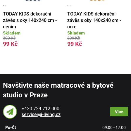
· ·
· ·
TODAY KIDS dekorační
TODAY KIDS dekorační
závěs s oky 140x240 cm -
závěs s oky 140x240 cm -
denim
ocre
Skladem
Skladem
399 Kč
399 Kč
99 Kč
99 Kč
Navštivte naše matracové a bytové
studio v Praze
+420 724 712 000
Více
service@i-living.cz
Po-Čt
09:00 - 17:00