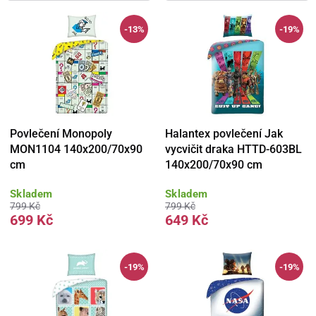
-13%
-19%
Povlečení Monopoly
Halantex povlečení Jak
MON1104 140x200/70x90
vycvičit draka HTTD-603BL
cm
140x200/70x90 cm
Skladem
Skladem
799 Kč
799 Kč
699 Kč
649 Kč
-19%
-19%