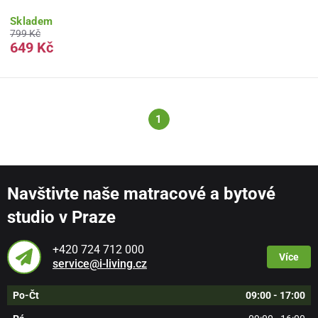
Skladem
799 Kč
649 Kč
1
Navštivte naše matracové a bytové
studio v Praze
+420 724 712 000
Více
service@i-living.cz
Po-Čt
09:00 - 17:00