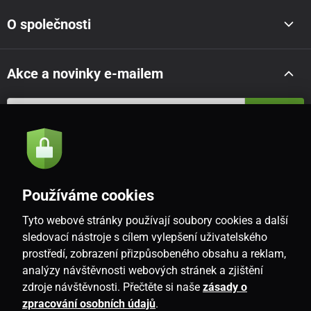
O společnosti
Akce a novinky e-mailem
Odeslat
Souhlasím se
zásadami zpracování osobních údajů
Používáme cookies
Tyto webové stránky používají soubory cookies a další
CZ
sledovací nástroje s cílem vylepšení uživatelského
prostředí, zobrazení přizpůsobeného obsahu a reklam,
analýzy návštěvnosti webových stránek a zjištění
zdroje návštěvnosti. Přečtěte si naše
zásady o
zpracování osobních údajů
.