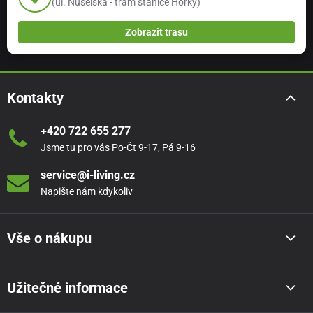
(ul. Nuselská - tram stanice Horky)
Zobrazit trasu
Kontakty
+420 722 655 277
Jsme tu pro vás Po-Čt 9-17, Pá 9-16
service@i-living.cz
Napište nám kdykoliv
Vše o nákupu
Užitečné informace