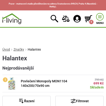
Pozor - matracové studio přestěhováno na adresu Svatoslavova 849/24, Praha 4 (Nuselská -
Horky).
0
MENU
Úvod
Značky
Halantex
Halantex
Nejprodávanější
799 Kč
Povlečení Monopoly MON1104
699 Kč
140x200/70x90 cm
Skladem
Řazení
Filtrovat