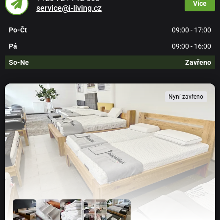
Více
žádné stopy.
service@i-living.cz
Po-Čt
09:00 - 17:00
Pá
09:00 - 16:00
So-Ne
Zavřeno
Nyní zavřeno