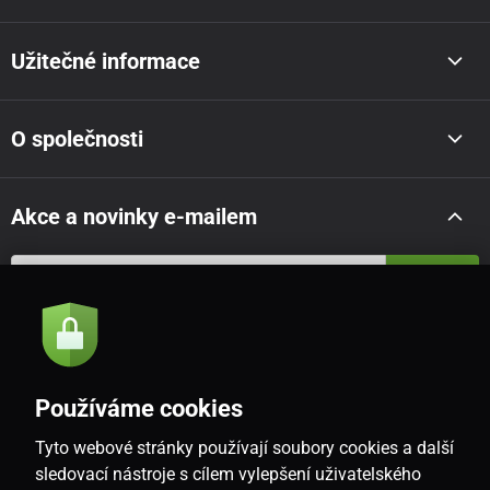
Užitečné informace
O společnosti
Akce a novinky e-mailem
Odeslat
Souhlasím se
zásadami zpracování osobních údajů
Používáme cookies
Tyto webové stránky používají soubory cookies a další
CZ
sledovací nástroje s cílem vylepšení uživatelského