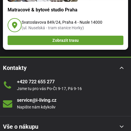
Matracové & bytové studio Praha
Svatoslavova 849/24, Praha 4 - Nusle 14000
(ul. Nuselská - tram stanice Horky)
Zobrazit trasu
Kontakty
+420 722 655 277
Jsme tu pro vás Po-Čt 9-17, Pá 9-16
service@i-living.cz
Napište nám kdykoliv
Vše o nákupu