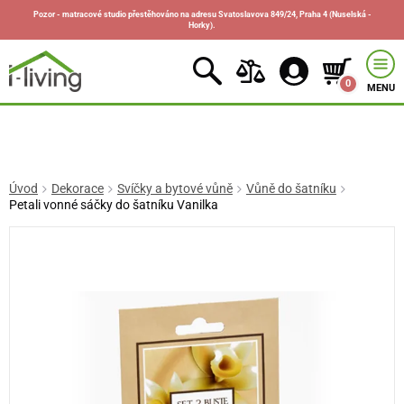
Pozor - matracové studio přestěhováno na adresu Svatoslavova 849/24, Praha 4 (Nuselská -
Horky).
0
MENU
Úvod
Dekorace
Svíčky a bytové vůně
Vůně do šatníku
Petali vonné sáčky do šatníku Vanilka