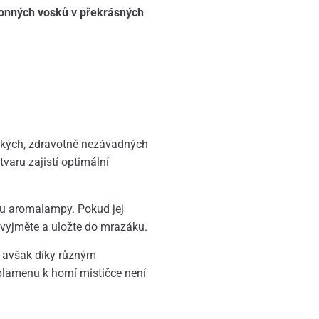
onných vosků v překrásných
pských, zdravotně nezávadných
varu zajistí optimální
čku aromalampy. Pokud jej
ě vyjměte a uložte do mrazáku.
, avšak díky různým
lamenu k horní mističce není