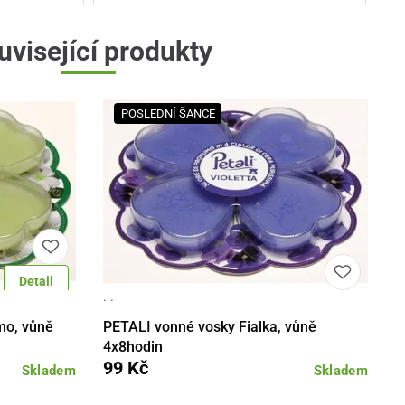
uvisející produkty
POSLEDNÍ ŠANCE
Detail
· ·
Do košíku
Detail
Do košíku
mo, vůně
PETALI vonné vosky Fialka, vůně
4x8hodin
99 Kč
Skladem
Skladem