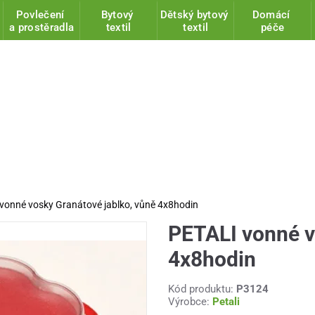
Povlečení
Bytový
Dětský bytový
Domácí
a prostěradla
textil
textil
péče
vonné vosky Granátové jablko, vůně 4x8hodin
PETALI vonné v
4x8hodin
Kód produktu:
P3124
Výrobce:
Petali