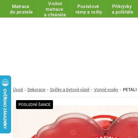
Vrchní
Matrace
Postelové
Přikrývky
matrace
do postele
rámy a rošty
a polštáře
a chrániče
Úvod
Dekorace
Svíčky a bytové vůně
Vonné vosky
PETALI 
POSLEDNÍ ŠANCE