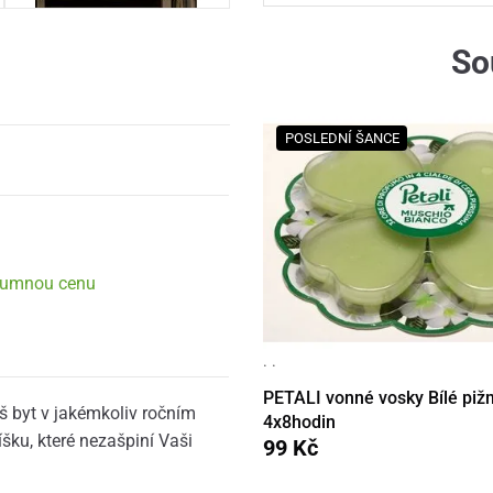
So
POSLEDNÍ ŠANCE
zumnou cenu
· ·
PETALI vonné vosky Bílé piž
š byt v jakémkoliv ročním
4x8hodin
ku, které nezašpiní Vaši
99 Kč