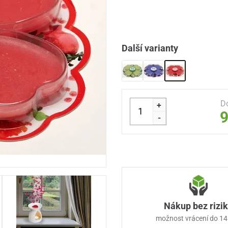
Další varianty
D
+
9
-
Nákup bez rizi
možnost vrácení do 14