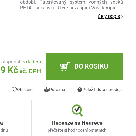
období. Patentovaný systém vonných vosků
PETALI v kalíšku, které nezašpiní Vaši lampu.
Celý popis
ostupnost:
skladem
DO KOŠÍKU
9 Kč
vč. DPH
Oblíbené
Porovnat
Položit dotaz prodejci
ka
Recenze na Heuréce
 dnů
přečtěte si hodnocení ostatních