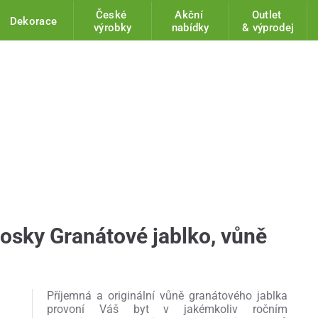
České
Akční
Outlet
Dekorace
výrobky
nabídky
& výprodej
osky Granátové jablko, vůně
Příjemná a originální vůně granátového jablka
provoní Váš byt v jakémkoliv ročním