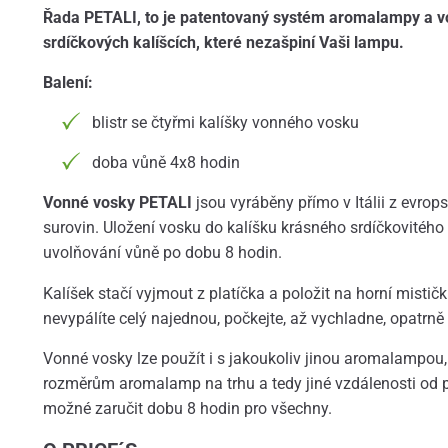
Řada PETALI, to je patentovaný systém aromalampy a v
srdíčkových kalíšcích, které nezašpiní Vaši lampu.
Balení:
blistr se čtyřmi kalíšky vonného vosku
doba vůně 4x8 hodin
Vonné vosky PETALI
jsou vyráběny přímo v Itálii z evro
surovin. Uložení vosku do kalíšku krásného srdíčkovitého t
uvolňování vůně po dobu 8 hodin.
Kalíšek stačí vyjmout z platíčka a položit na horní misti
nevypálíte celý najednou, počkejte, až vychladne, opatrn
Vonné vosky lze použít i s jakoukoliv jinou aromalampou
rozměrům aromalamp na trhu a tedy jiné vzdálenosti od p
možné zaručit dobu 8 hodin pro všechny.