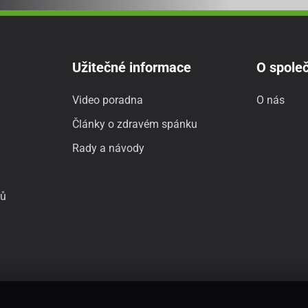
Užitečné informace
O společ
Video poradna
O nás
Články o zdravém spánku
Rady a návody
jů