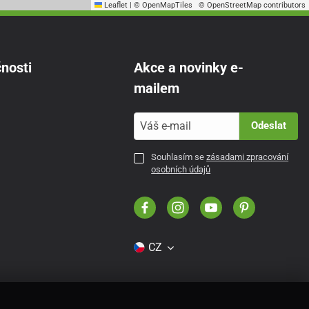
Leaflet
|
© OpenMapTiles
© OpenStreetMap contributors
nosti
Akce a novinky e-
mailem
Odeslat
Souhlasím se
zásadami zpracování
osobních údajů
CZ