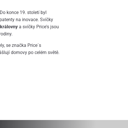
Do konce 19. století byl
 patenty na inovace. Svíčky
 královny
a svíčky Price's jsou
rodiny.
ly, se značka Price´s
rášlují domovy po celém světě.