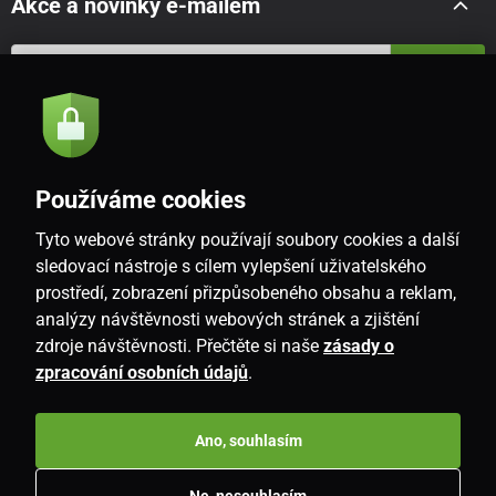
Akce a novinky e-mailem
Odeslat
Souhlasím se
zásadami zpracování osobních údajů
Používáme cookies
Tyto webové stránky používají soubory cookies a další
CZ
sledovací nástroje s cílem vylepšení uživatelského
prostředí, zobrazení přizpůsobeného obsahu a reklam,
analýzy návštěvnosti webových stránek a zjištění
zdroje návštěvnosti. Přečtěte si naše
zásady o
zpracování osobních údajů
.
Ano, souhlasím
Copyright © 2026
www.i-living.cz
. Všechna práva vyhrazena.