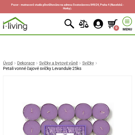
Pozor - matracové studio přestěhováno na adresu Svatoslavova 849/24, Praha 4 (Nuselská -
Horky).
0
MENU
Úvod
Dekorace
Svíčky a bytové vůně
Svíčky
Petali vonné čajové svíčky Levandule 25ks