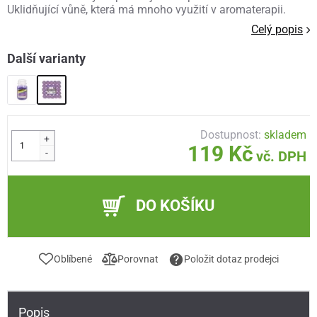
Uklidňující vůně, která má mnoho využití v aromaterapii.
Celý popis
Další varianty
Dostupnost:
skladem
+
119 Kč
-
vč. DPH
DO KOŠÍKU
Oblíbené
Porovnat
Položit dotaz prodejci
Popis