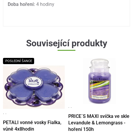
Doba hoření:
4 hodiny
Související produkty
POSLEDNÍ ŠANCE
· ·
· ·
PRICE´S MAXI svíčka ve skle
PETALI vonné vosky Fialka,
Levandule & Lemongrass -
vůně 4x8hodin
hoření 150h