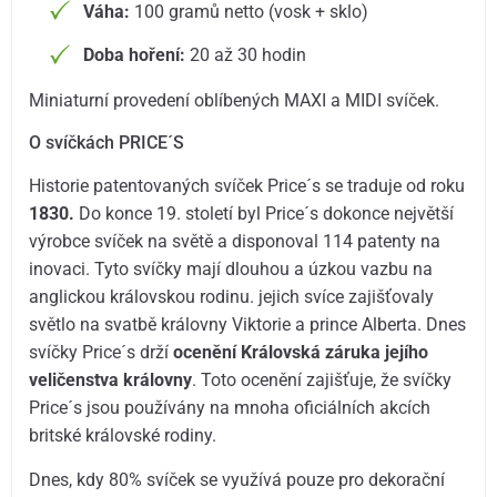
Váha:
100 gramů netto (vosk + sklo)
Doba hoření:
20 až 30 hodin
Miniaturní provedení oblíbených MAXI a MIDI svíček.
O svíčkách PRICE´S
Historie patentovaných svíček Price´s se traduje od roku
1830.
Do konce 19. století byl Price´s dokonce největší
výrobce svíček na světě a disponoval 114 patenty na
inovaci. Tyto svíčky mají dlouhou a úzkou vazbu na
anglickou královskou rodinu. jejich svíce zajišťovaly
světlo na svatbě královny Viktorie a prince Alberta. Dnes
svíčky Price´s drží
ocenění Královská záruka jejího
veličenstva královny
. Toto ocenění zajišťuje, že svíčky
Price´s jsou používány na mnoha oficiálních akcích
britské královské rodiny.
Dnes, kdy 80% svíček se využívá pouze pro dekorační