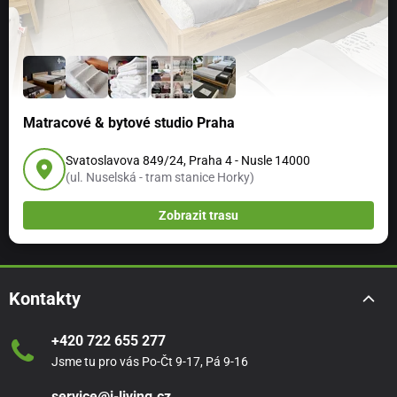
Matracové & bytové studio Praha
Svatoslavova 849/24, Praha 4 - Nusle 14000
(ul. Nuselská - tram stanice Horky)
Zobrazit trasu
Kontakty
+420 722 655 277
Jsme tu pro vás Po-Čt 9-17, Pá 9-16
service@i-living.cz