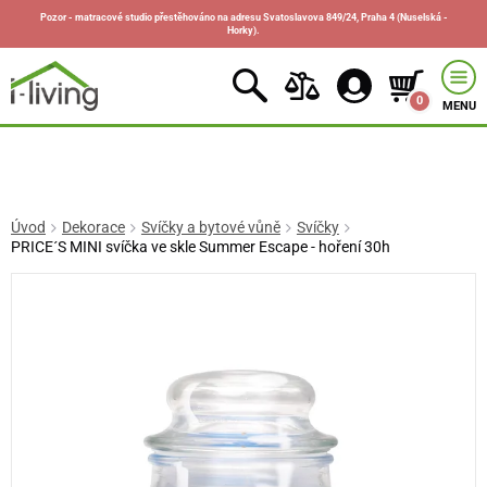
Pozor - matracové studio přestěhováno na adresu Svatoslavova 849/24, Praha 4 (Nuselská -
Horky).
0
MENU
Úvod
Dekorace
Svíčky a bytové vůně
Svíčky
PRICE´S MINI svíčka ve skle Summer Escape - hoření 30h