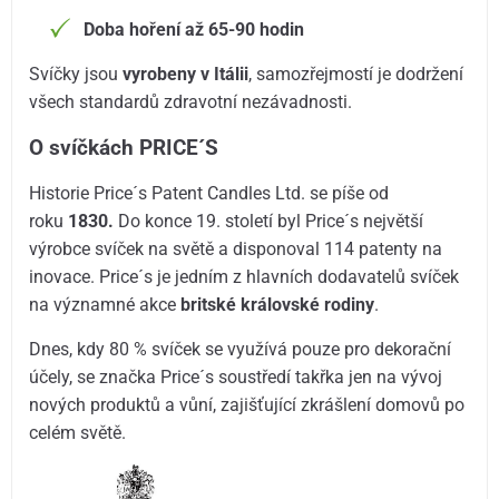
Doba hoření až 65-90 hodin
Svíčky jsou
vyrobeny v Itálii
, samozřejmostí je dodržení
všech standardů zdravotní nezávadnosti.
O svíčkách PRICE´S
Historie Price´s Patent Candles Ltd. se píše od
roku
1830.
Do konce 19. století byl Price´s největší
výrobce svíček na světě a disponoval 114 patenty na
inovace. Price´s je jedním z hlavních dodavatelů svíček
na významné akce
britské královské rodiny
.
Dnes, kdy 80 % svíček se využívá pouze pro dekorační
účely, se značka Price´s soustředí takřka jen na vývoj
nových produktů a vůní, zajišťující zkrášlení domovů po
celém světě.