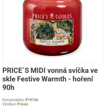
PRICE´S MIDI vonná svíčka ve
skle Festive Warmth - hoření
90h
Kód produktu:
P19126
Výrobce:
Price’s