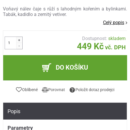
Voňavý nálev čaje s růží s lahodným kořením a bylinkami.
Tabák, kadidlo a zemitý vetiver.
Celý popis
Dostupnost:
skladem
+
449 Kč
-
vč. DPH
DO KOŠÍKU
Oblíbené
Porovnat
Položit dotaz prodejci
Popis
Parametry