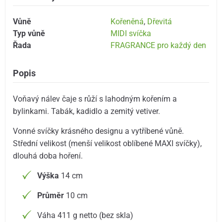
Vůně
Kořeněná
,
Dřevitá
Typ vůně
MIDI svíčka
Řada
FRAGRANCE pro každý den
Popis
Voňavý nálev čaje s růží s lahodným kořením a
bylinkami. Tabák, kadidlo a zemitý vetiver.
Vonné svíčky krásného designu a vytříbené vůně.
Střední velikost (menší velikost oblíbené MAXI svíčky),
dlouhá doba hoření.
Výška
14 cm
Průměr
10 cm
Váha 411 g netto (bez skla)