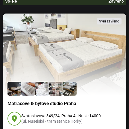
So-Ne
Zavřeno
Nyní zavřeno
Matracové & bytové studio Praha
Svatoslavova 849/24, Praha 4 - Nusle 14000
(ul. Nuselská - tram stanice Horky)