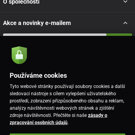
O společnosti
Akce a novinky e-mailem
Odeslat
Souhlasím se
zásadami zpracování osobních údajů
Používáme cookies
Tyto webové stránky používají soubory cookies a další
CZ
sledovací nástroje s cílem vylepšení uživatelského
prostředí, zobrazení přizpůsobeného obsahu a reklam,
analýzy návštěvnosti webových stránek a zjištění
zdroje návštěvnosti. Přečtěte si naše
zásady o
zpracování osobních údajů
.