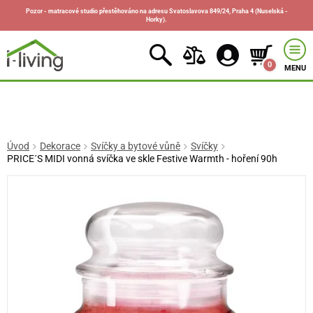
Pozor - matracové studio přestěhováno na adresu Svatoslavova 849/24, Praha 4 (Nuselská -
Horky).
0
MENU
Úvod
Dekorace
Svíčky a bytové vůně
Svíčky
PRICE´S MIDI vonná svíčka ve skle Festive Warmth - hoření 90h