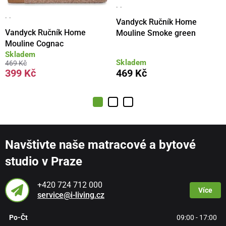
· ·
· ·
Vandyck Ručník Home
Vandyck Ručník Home
Mouline Smoke green
Mouline Cognac
Skladem
Skladem
469 Kč
399 Kč
469 Kč
Navštivte naše matracové a bytové
studio v Praze
+420 724 712 000
Více
service@i-living.cz
Po-Čt
09:00 - 17:00