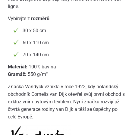
ligne.
Vybírejte z
rozměrů
:
30 x 50 cm
60 x 110 cm
70 x 140 cm
Materiál:
100% bavlna
Gramáž:
550 g/m²
Značka Vandyck vznikla v roce 1923, kdy holandský
obchodník Cornelis van Dijk otevřel svůj první obchod s
exkluzivním bytovým textilem. Nyní značku rozvíjí již
čtvrtá generace rodiny van Dijk a těší se úspěchy po
celé Evropě.