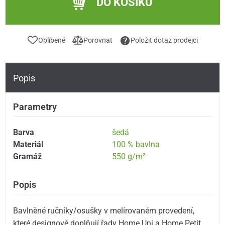
DO KOŠÍKU
Oblíbené
Porovnat
Položit dotaz prodejci
Popis
Parametry
Barva
šedá
Materiál
100 % bavlna
Gramáž
550 g/m²
Popis
Bavlněné ručníky/osušky v melírovaném provedení,
které designově doplňují řady Home Uni a Home Petit