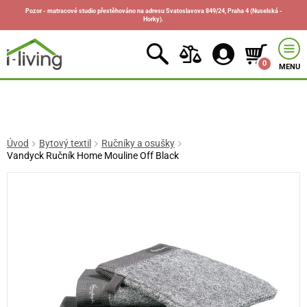
Pozor - matracové studio přestěhováno na adresu Svatoslavova 849/24, Praha 4 (Nuselská -
Horky).
0
MENU
Úvod
Bytový textil
Ručníky a osušky
Vandyck Ručník Home Mouline Off Black