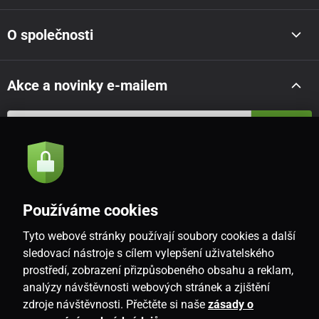
O společnosti
Akce a novinky e-mailem
Odeslat
Souhlasím se
zásadami zpracování osobních údajů
Používáme cookies
Tyto webové stránky používají soubory cookies a další
CZ
sledovací nástroje s cílem vylepšení uživatelského
prostředí, zobrazení přizpůsobeného obsahu a reklam,
analýzy návštěvnosti webových stránek a zjištění
zdroje návštěvnosti. Přečtěte si naše
zásady o