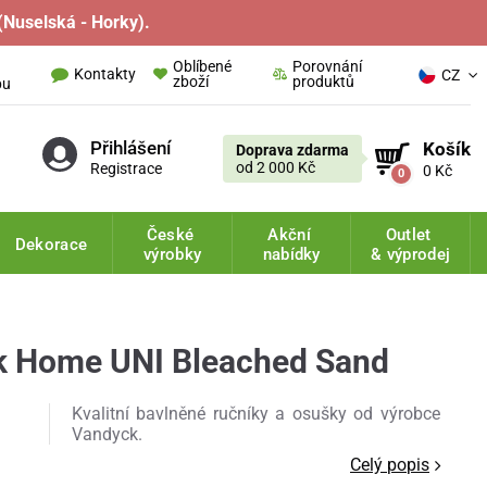
(Nuselská - Horky).
Oblíbené
Porovnání
Kontakty
CZ
zboží
produktů
pu
Přihlášení
Košík
Doprava zdarma
od 2 000 Kč
Registrace
0 Kč
0
České
Akční
Outlet
Dekorace
výrobky
nabídky
& výprodej
k Home UNI Bleached Sand
Kvalitní bavlněné ručníky a osušky od výrobce
Vandyck.
Celý popis