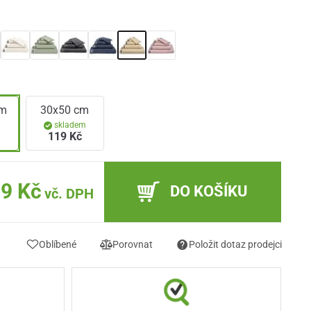
cm
30x50 cm
m
skladem
119 Kč
9 Kč
DO KOŠÍKU
vč. DPH
Oblíbené
Porovnat
Položit dotaz prodejci