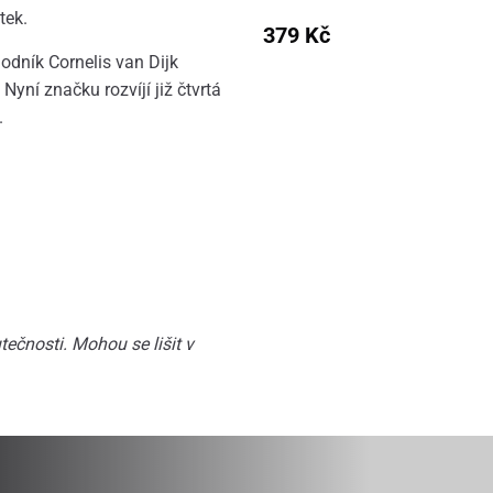
tek.
379 Kč
dník Cornelis van Dijk
Nyní značku rozvíjí již čtvrtá
.
ečnosti. Mohou se lišit v