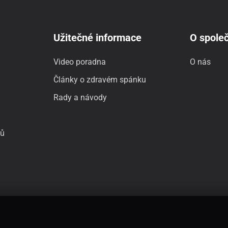
Užitečné informace
O společ
Video poradna
O nás
Články o zdravém spánku
Rady a návody
jů