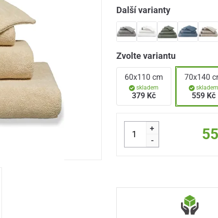
Další varianty
Zvolte variantu
60x110 cm
70x140 
skladem
sklade
379 Kč
559 Kč
+
55
-