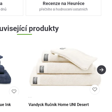
ka
Recenze na Heuréce
 dnů
přečtěte si hodnocení ostatních
uvisející produkty
· ·
Detail
Detail
ue Ink
Vandyck Ručník Home UNI Desert