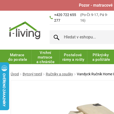
Pozor - matracové 
+420 722 655
(Po-Čt 9-17, Pá 9-
277
16)
Vrchní
Matrace
Postelové
Přikrývky
matrace
do postele
rámy a rošty
a polštáře
a chrániče
Úvod
Bytový textil
Ručníky a osušky
Vandyck Ručník Home 