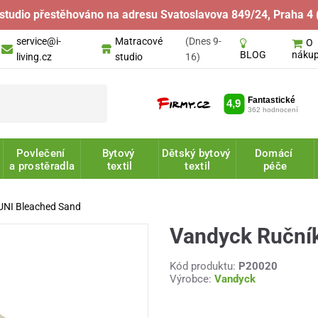
studio přestěhováno na adresu Svatoslavova 849/24, Praha 4 
service@i-
Matracové
(Dnes 9-
O
náku
BLOG
living.cz
studio
16)
Povlečení
Bytový
Dětský bytový
Domácí
a prostěradla
textil
textil
péče
UNI Bleached Sand
Vandyck Ruční
Kód produktu:
P20020
Výrobce:
Vandyck