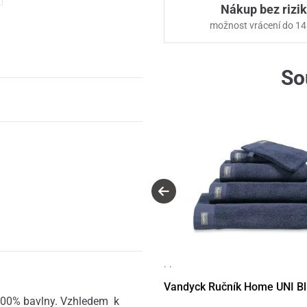
Nákup bez rizi
možnost vrácení do 14
So
· ·
Vandyck Ručník Home UNI Bl
100% bavlny. Vzhledem k