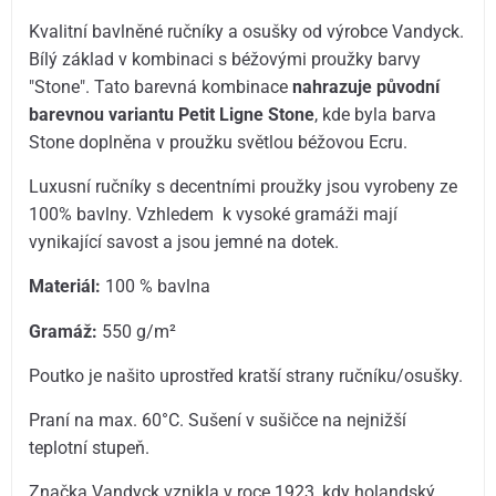
Kvalitní bavlněné ručníky a osušky od výrobce Vandyck.
Bílý základ v kombinaci s béžovými proužky barvy
"Stone". Tato barevná kombinace
nahrazuje původní
barevnou variantu Petit Ligne Stone
, kde byla barva
Stone doplněna v proužku světlou béžovou Ecru.
Luxusní ručníky s decentními proužky jsou vyrobeny ze
100% bavlny. Vzhledem k vysoké gramáži mají
vynikající savost a jsou jemné na dotek.
Materiál:
100 % bavlna
Gramáž:
550 g/m²
Poutko je našito uprostřed kratší strany ručníku/osušky.
Praní na max. 60°C. Sušení v sušičce na nejnižší
teplotní stupeň.
Značka Vandyck vznikla v roce 1923, kdy holandský