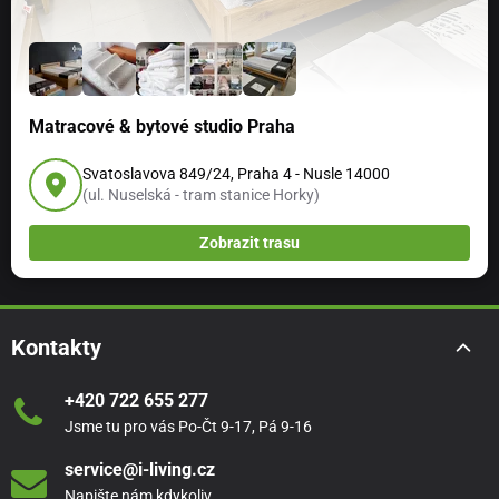
Matracové & bytové studio Praha
Svatoslavova 849/24, Praha 4 - Nusle 14000
(ul. Nuselská - tram stanice Horky)
Zobrazit trasu
Kontakty
+420 722 655 277
Jsme tu pro vás Po-Čt 9-17, Pá 9-16
service@i-living.cz
Napište nám kdykoliv