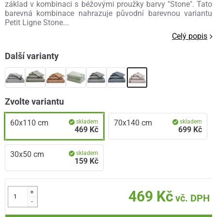
základ v kombinaci s béžovými proužky barvy "Stone". Tato
barevná kombinace nahrazuje původní barevnou variantu
Petit Ligne Stone...
Celý popis
Další varianty
Zvolte variantu
60x110 cm
skladem
70x140 cm
skladem
469 Kč
699 Kč
30x50 cm
skladem
159 Kč
+
469 Kč
vč. DPH
-