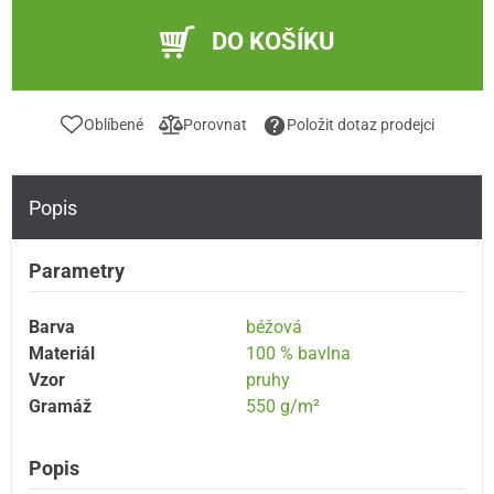
DO KOŠÍKU
Oblíbené
Porovnat
Položit dotaz prodejci
Popis
Parametry
Barva
béžová
Materiál
100 % bavlna
Vzor
pruhy
Gramáž
550 g/m²
Popis