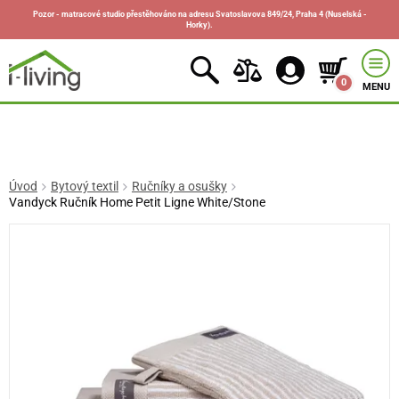
Pozor - matracové studio přestěhováno na adresu Svatoslavova 849/24, Praha 4 (Nuselská -
Horky).
0
MENU
Úvod
Bytový textil
Ručníky a osušky
Vandyck Ručník Home Petit Ligne White/Stone