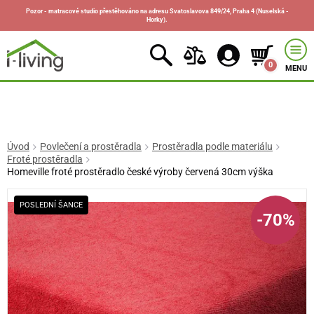
Pozor - matracové studio přestěhováno na adresu Svatoslavova 849/24, Praha 4 (Nuselská -
Horky).
0
MENU
Úvod
Povlečení a prostěradla
Prostěradla podle materiálu
Froté prostěradla
Homeville froté prostěradlo české výroby červená 30cm výška
POSLEDNÍ ŠANCE
-70%