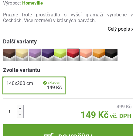
Výrobce:
Homeville
Pružné froté prostěradlo s vyšší gramáží vyrobené v
Čechách. Více rozměrů v krásných barvách.
Celý popis
Další varianty
Zvolte variantu
140x200 cm
skladem
149 Kč
499 Kč
+
149 Kč
-
vč. DPH