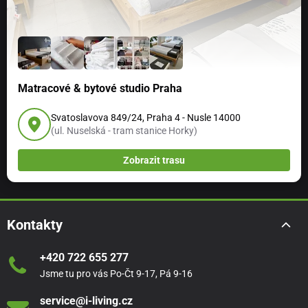
Matracové & bytové studio Praha
Svatoslavova 849/24, Praha 4 - Nusle 14000
(ul. Nuselská - tram stanice Horky)
Zobrazit trasu
Kontakty
+420 722 655 277
Jsme tu pro vás Po-Čt 9-17, Pá 9-16
service@i-living.cz