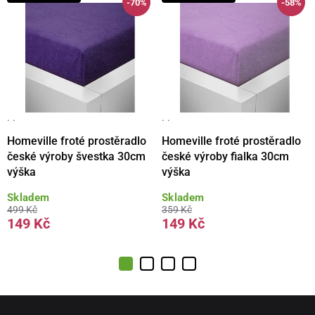
-70%
-58%
· ·
· ·
Homeville froté prostěradlo
Homeville froté prostěradlo
české výroby švestka 30cm
české výroby fialka 30cm
výška
výška
Skladem
Skladem
499 Kč
359 Kč
149 Kč
149 Kč