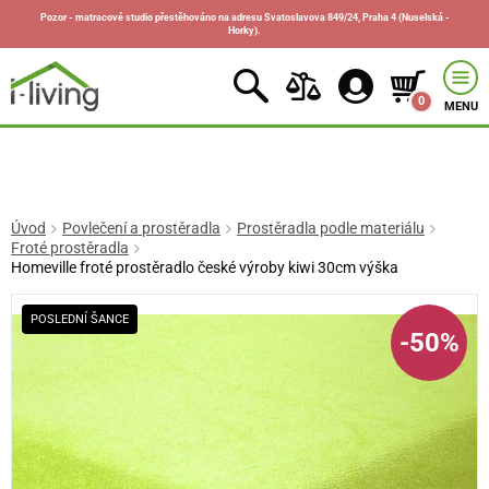
Pozor - matracové studio přestěhováno na adresu Svatoslavova 849/24, Praha 4 (Nuselská -
Horky).
0
MENU
Úvod
Povlečení a prostěradla
Prostěradla podle materiálu
Froté prostěradla
Homeville froté prostěradlo české výroby kiwi 30cm výška
POSLEDNÍ ŠANCE
-50%