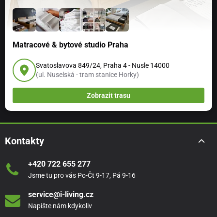
Matracové & bytové studio Praha
Svatoslavova 849/24, Praha 4 - Nusle 14000
(ul. Nuselská - tram stanice Horky)
Zobrazit trasu
Kontakty
+420 722 655 277
Jsme tu pro vás Po-Čt 9-17, Pá 9-16
service@i-living.cz
Napište nám kdykoliv