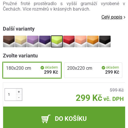
Pružné froté prostěradlo s vyšší gramáží vyrobené v
Čechách. Více rozměrů v krásných barvách.
Celý popis
Další varianty
Zvolte variantu
180x200 cm
skladem
200x220 cm
skladem
299 Kč
299 Kč
599 Kč
+
299 Kč
-
vč. DPH
DO KOŠÍKU