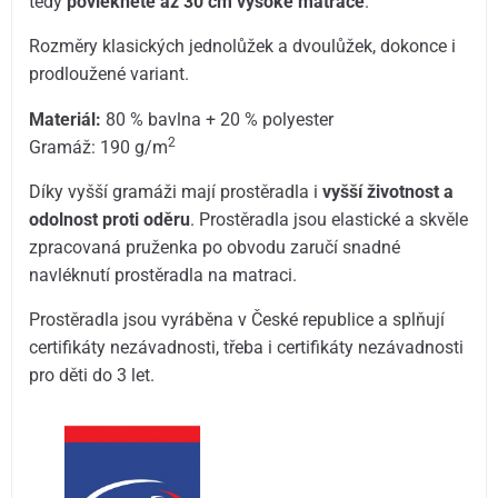
tedy
povléknete až 30 cm vysoké matrace
.
Rozměry klasických jednolůžek a dvoulůžek, dokonce i
prodloužené variant.
Materiál:
80 % bavlna + 20 % polyester
2
Gramáž: 190 g/m
Díky vyšší gramáži mají prostěradla i
vyšší životnost a
odolnost proti oděru
. Prostěradla jsou elastické a skvěle
zpracovaná pruženka po obvodu zaručí snadné
navléknutí prostěradla na matraci.
Prostěradla jsou vyráběna v České republice a splňují
certifikáty nezávadnosti, třeba i certifikáty nezávadnosti
pro děti do 3 let.