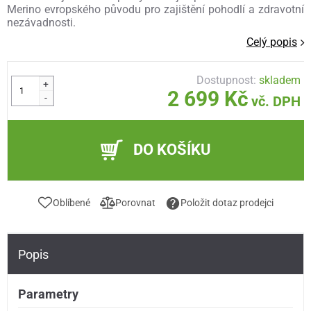
Merino evropského původu pro zajištění pohodlí a zdravotní
nezávadnosti.
Celý popis
Dostupnost:
skladem
+
2 699 Kč
-
vč. DPH
DO KOŠÍKU
Oblíbené
Porovnat
Položit dotaz prodejci
Popis
Parametry