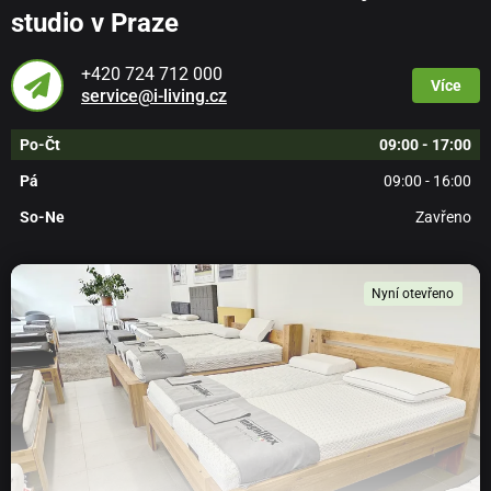
studio v Praze
+420 724 712 000
Více
service@i-living.cz
Po-Čt
09:00 - 17:00
Pá
09:00 - 16:00
So-Ne
Zavřeno
Nyní otevřeno