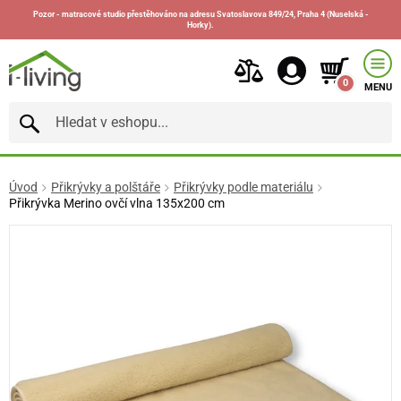
Pozor - matracové studio přestěhováno na adresu Svatoslavova 849/24, Praha 4 (Nuselská -
Horky).
0
MENU
Úvod
Přikrývky a polštáře
Přikrývky podle materiálu
Přikrývka Merino ovčí vlna 135x200 cm