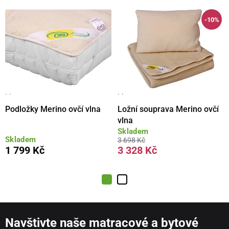
-10%
· ·
· ·
Podložky Merino ovčí vlna
Ložní souprava Merino ovčí
vlna
Skladem
Skladem
3 698 Kč
1 799 Kč
3 328 Kč
Navštivte naše matracové a bytové