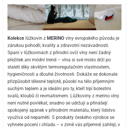
Kolekce
lůžkovin z
MERINO
vlny evropského původu je
zárukou pohodlí, kvality a zdravotní nezávadnosti.
Spaní v lůžkovinách z přírodní ovčí vlny není žádný
přežitek ani módní trend – vlna si své místo drží po
staletí díky skvělým termoregulačním vlastnostem,
hygieničnosti a dlouhé životnosti. Dokáže se dokonale
přizpůsobit tělesné teplotě, působí na tělo příjemným
suchým teplem a je ideální pro ty, kteří trpí bolestmi
svalů, kloubů či revmatismem. Lůžkoviny z merino vlny
není nutné povlékat, snadno se udržují a přinášejí
spokojený spánek v přírodním materiálu, který lidstvo
využívá od nepaměti. S produkty českého výrobce se
vyhnete pocení i chladu – v zimě vás příjemně zahřejí, v