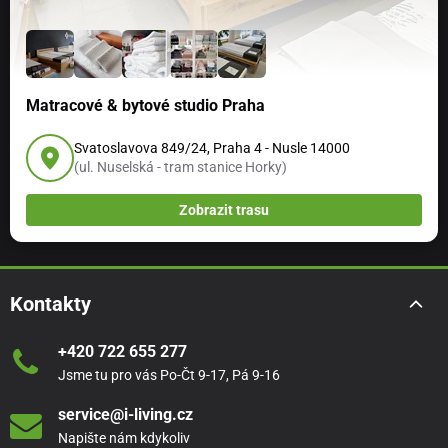
Matracové & bytové studio Praha
Svatoslavova 849/24, Praha 4 - Nusle 14000
(ul. Nuselská - tram stanice Horky)
Zobrazit trasu
Kontakty
+420 722 655 277
Jsme tu pro vás Po-Čt 9-17, Pá 9-16
service@i-living.cz
Napište nám kdykoliv