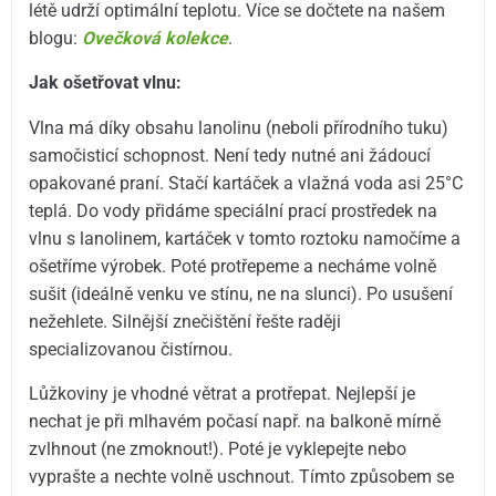
létě udrží optimální teplotu. Více se dočtete na našem
blogu:
Ovečková kolekce
.
Jak ošetřovat vlnu:
Vlna má díky obsahu lanolinu (neboli přírodního tuku)
samočisticí schopnost. Není tedy nutné ani žádoucí
opakované praní. Stačí kartáček a vlažná voda asi 25°C
teplá. Do vody přidáme speciální prací prostředek na
vlnu s lanolinem, kartáček v tomto roztoku namočíme a
ošetříme výrobek. Poté protřepeme a necháme volně
sušit (ideálně venku ve stínu, ne na slunci). Po usušení
nežehlete. Silnější znečištění řešte raději
specializovanou čistírnou.
Lůžkoviny je vhodné větrat a protřepat. Nejlepší je
nechat je při mlhavém počasí např. na balkoně mírně
zvlhnout (ne zmoknout!). Poté je vyklepejte nebo
vyprašte a nechte volně uschnout. Tímto způsobem se