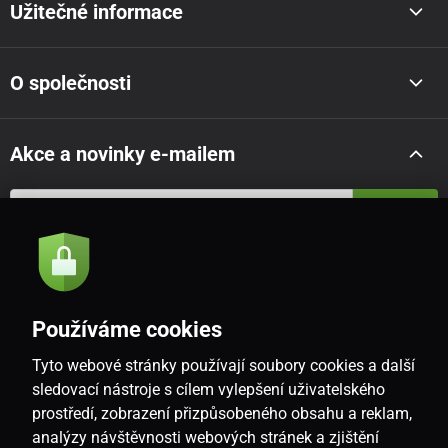
Užitečné informace
O společnosti
Akce a novinky e-mailem
Odeslat
Souhlasím se
zásadami zpracování osobních údajů
Používáme cookies
Tyto webové stránky používají soubory cookies a další
CZ
sledovací nástroje s cílem vylepšení uživatelského
prostředí, zobrazení přizpůsobeného obsahu a reklam,
analýzy návštěvnosti webových stránek a zjištění