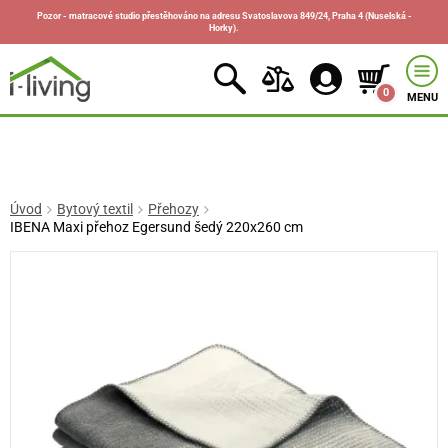
Pozor - matracové studio přestěhováno na adresu Svatoslavova 849/24, Praha 4 (Nuselská -
Horky).
0
MENU
Úvod
Bytový textil
Přehozy
IBENA Maxi přehoz Egersund šedý 220x260 cm