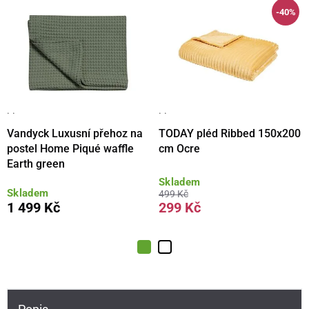
-40%
· ·
· ·
Vandyck Luxusní přehoz na
TODAY pléd Ribbed 150x200
postel Home Piqué waffle
cm Ocre
Earth green
Skladem
Skladem
499 Kč
1 499 Kč
299 Kč