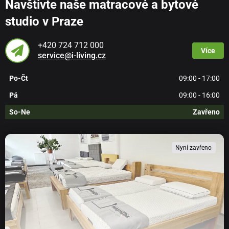
Navštivte naše matracové a bytové
studio v Praze
+420 724 712 000
Více
service@i-living.cz
Po-Čt
09:00 - 17:00
Pá
09:00 - 16:00
So-Ne
Zavřeno
Nyní zavřeno