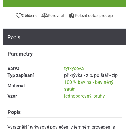
Oblíbené
Porovnat
Položit dotaz prodejci
Popis
Parametry
Barva
tyrkysová
Typ zapínání
přikrývka - zip
,
polštář - zip
100 % bavlna - bavlněný
Materiál
satén
Vzor
jednobarevný
,
pruhy
Popis
Výraznější tyrkysové povlečení v jemném provedení s