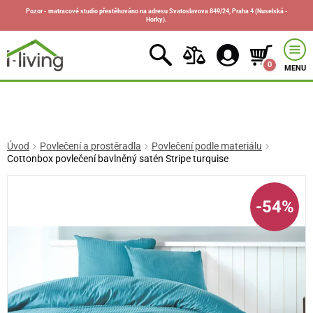
Pozor - matracové studio přestěhováno na adresu Svatoslavova 849/24, Praha 4 (Nuselská -
Horky).
0
MENU
Úvod
Povlečení a prostěradla
Povlečení podle materiálu
Cottonbox povlečení bavlněný satén Stripe turquise
-54%