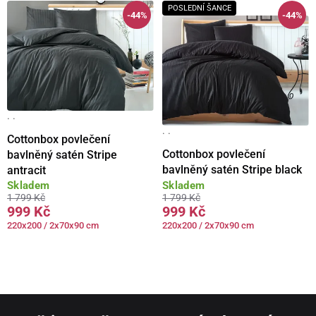
POSLEDNÍ ŠANCE
-44%
-44%
· ·
· ·
Cottonbox povlečení
Cottonbox povlečení
bavlněný satén Stripe
bavlněný satén Stripe black
antracit
Skladem
Skladem
1 799 Kč
1 799 Kč
999 Kč
999 Kč
220x200 / 2x70x90 cm
220x200 / 2x70x90 cm