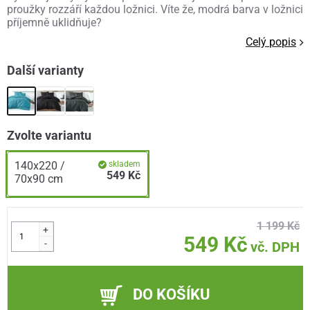
proužky rozzáří každou ložnici. Víte že, modrá barva v ložnici
příjemně uklidňuje?
Celý popis
Další varianty
Zvolte variantu
140x220 /
skladem
549 Kč
70x90 cm
1 199 Kč
+
549 Kč
-
vč. DPH
DO KOŠÍKU