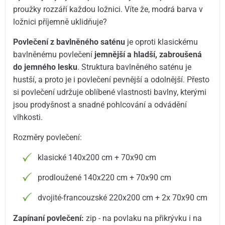
proužky rozzáří každou ložnici. Víte že, modrá barva v
ložnici příjemně uklidňuje?
Povlečení z bavlněného saténu
je oproti klasickému
bavlněnému povlečení
jemnější a hladší, zabroušená
do jemného lesku
. Struktura bavlněného saténu je
hustší, a proto je i povlečení pevnější a odolnější. Přesto
si povlečení udržuje oblíbené vlastnosti bavlny, kterými
jsou prodyšnost a snadné pohlcování a odvádění
vlhkosti.
Rozměry povlečení:
klasické 140x200 cm + 70x90 cm
prodloužené 140x220 cm + 70x90 cm
dvojité-francouzské 220x200 cm + 2x 70x90 cm
Zapínaní povlečení:
zip - na povlaku na přikrývku i na