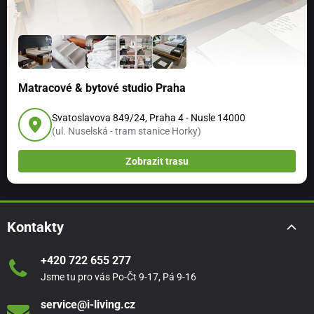
Matracové & bytové studio Praha
Svatoslavova 849/24, Praha 4 - Nusle 14000
(ul. Nuselská - tram stanice Horky)
Zobrazit trasu
Kontakty
+420 722 655 277
Jsme tu pro vás Po-Čt 9-17, Pá 9-16
service@i-living.cz