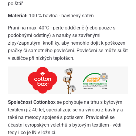
polštář
Materiál:
100 % bavlna - bavlněný satén
Praní na max. 40°C - perte odděleně (nebo pouze s
podobnými odstíny) a naruby se zavřenými
zipy/zapnutými knoflíky, aby nemohlo dojít k poškození
pračky či samotného povlečení. Povlečení se může sušit
v sušičce při nízkých teplotách.
Společnost Cottonbox
se pohybuje na trhu s bytovým
textilem již 40 let, specializuje se na výrobu z bavlny a
také na metody spojené s potiskem. Pravidelně se
účastní evropských veletrhů s bytovým textilem - vědí
tedy i co je IN v ložnici.