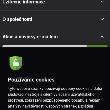
Užitečné informace
O společnosti
Akce a novinky e-mailem
Odeslat
Souhlasím se
zásadami zpracování osobních údajů
Používáme cookies
Tyto webové stránky používají soubory cookies a další
CZ
sledovací nástroje s cílem vylepšení uživatelského
prostředí, zobrazení přizpůsobeného obsahu a reklam,
analýzy návštěvnosti webových stránek a zjištění