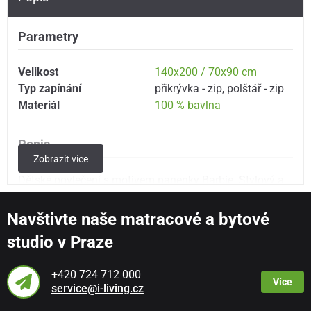
Parametry
Velikost
140x200 / 70x90 cm
Typ zapínání
přikrývka - zip
,
polštář - zip
Materiál
100 % bavlna
Popis
Zobrazit více
Dětské povlečení s motivem panenky Barbie. Stylový a
barevný potisk do každého dívčího pokoje. Vyrobeno z
kvalitního materiálu pro maximální komfort během
Navštivte naše matracové a bytové
spánku.
studio v Praze
Rozměr:
povlak na přikrývku 140x200 cm + povlak na
+420 724 712 000
polštář 70x90 cm
Více
service@i-living.cz
Zavírání na zip.