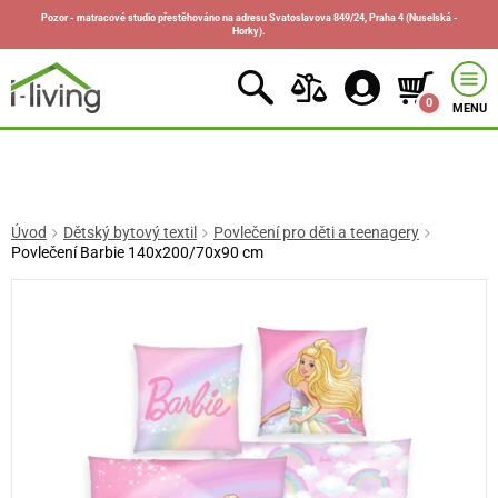
Pozor - matracové studio přestěhováno na adresu Svatoslavova 849/24, Praha 4 (Nuselská -
Horky).
0
MENU
Úvod
Dětský bytový textil
Povlečení pro děti a teenagery
Povlečení Barbie 140x200/70x90 cm