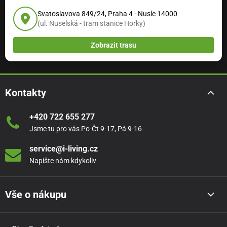
Svatoslavova 849/24, Praha 4 - Nusle 14000
(ul. Nuselská - tram stanice Horky)
Zobrazit trasu
Kontakty
+420 722 655 277
Jsme tu pro vás Po-Čt 9-17, Pá 9-16
service@i-living.cz
Napište nám kdykoliv
Vše o nákupu