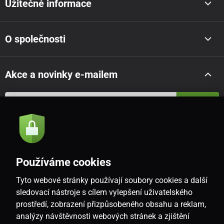
Užitečné informace
O společnosti
Akce a novinky e-mailem
Odeslat
Souhlasím se
zásadami zpracování osobních údajů
Používáme cookies
Tyto webové stránky používají soubory cookies a další
CZ
sledovací nástroje s cílem vylepšení uživatelského
prostředí, zobrazení přizpůsobeného obsahu a reklam,
analýzy návštěvnosti webových stránek a zjištění