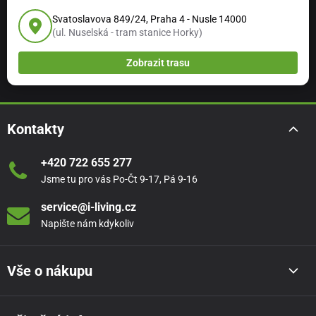
Svatoslavova 849/24, Praha 4 - Nusle 14000
(ul. Nuselská - tram stanice Horky)
Zobrazit trasu
Kontakty
+420 722 655 277
Jsme tu pro vás Po-Čt 9-17, Pá 9-16
service@i-living.cz
Napište nám kdykoliv
Vše o nákupu