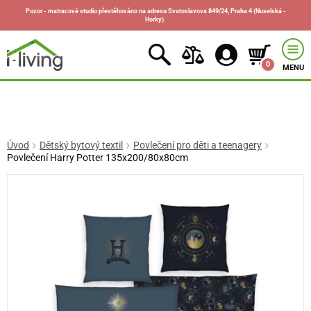
Pozor - matracové studio přestěhováno na adresu Svatoslavova 849/24, Praha 4 (Nuselská -
Horky).
0
MENU
Úvod
Dětský bytový textil
Povlečení pro děti a teenagery
Povlečení Harry Potter 135x200/80x80cm