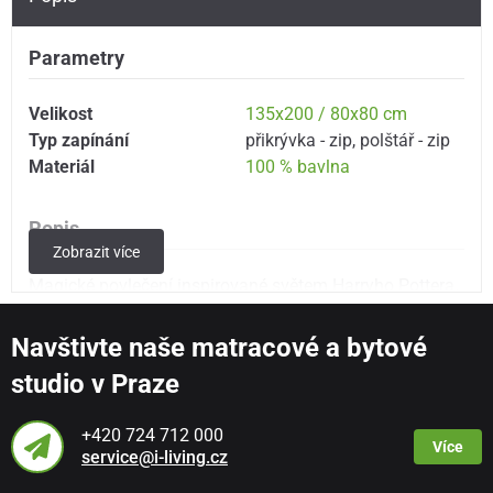
Parametry
Velikost
135x200 / 80x80 cm
Typ zapínání
přikrývka - zip
,
polštář - zip
Materiál
100 % bavlna
Popis
Zobrazit více
Magické povlečení inspirované světem Harryho Pottera.
Zachumlejte se do bavlněného povlečení a nechte si
zdát kouzelné sny.
Navštivte naše matracové a bytové
studio v Praze
Rozměr:
povlak na přikrývku 135x200 cm + povlak na
polštář 80x80 cm, tzn. německý rozměr povlečení
+420 724 712 000
Zavírání na zip.
Více
service@i-living.cz
Materiál:
100 % bavlna