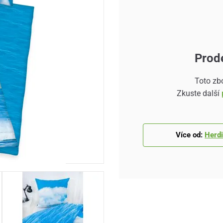
Prod
Toto zb
Zkuste další
Více od:
Herd