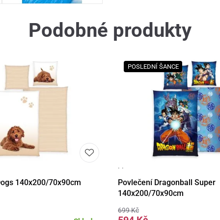
Podobné produkty
POSLEDNÍ ŠANCE
· ·
ail
Do košíku
Detail
Do 
Dogs 140x200/70x90cm
Povlečení Dragonball Super
140x200/70x90cm
699 Kč