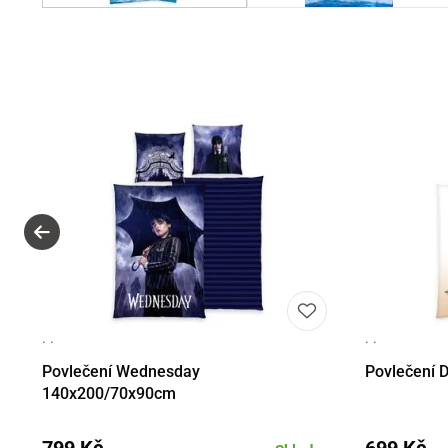
· ·
· ·
Detail
Do košíku
Det
Povlečení Wednesday
Povlečení 
140x200/70x90cm