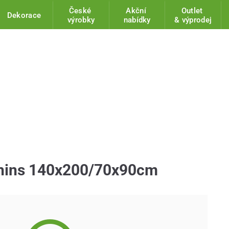
České
Akční
Outlet
Dekorace
výrobky
nabídky
& výprodej
phins 140x200/70x90cm