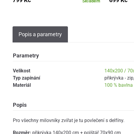
799 Kč
699 Kč
Skladem
Popis a parametry
Parametry
Velikost
140x200 / 70
Typ zapínání
přikrývka - zip
Materiál
100 % bavlna
Popis
Pro všechny milovníky zvířat je tu povlečení s delfíny.
Rozměr:
přikrývka 140x200 cm + polštář 70x90 cm