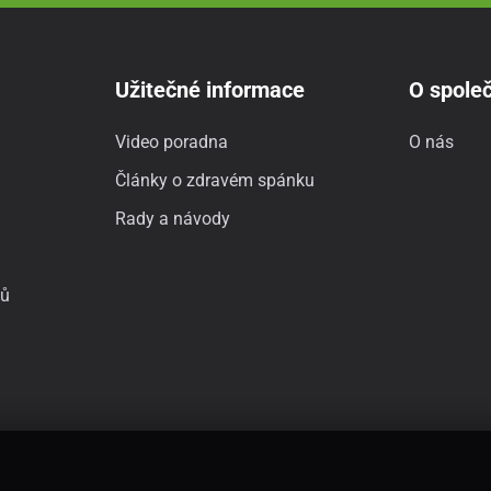
Užitečné informace
O společ
Video poradna
O nás
Články o zdravém spánku
Rady a návody
jů