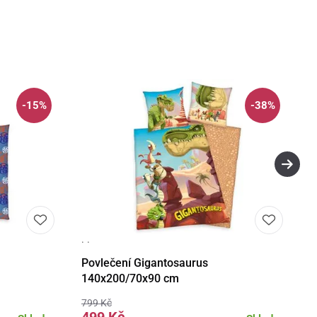
-15%
-38%
· ·
košíku
Detail
Do košíku
Povlečení Gigantosaurus
140x200/70x90 cm
799 Kč