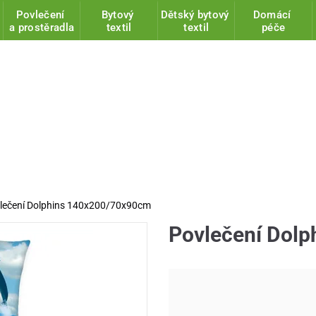
Povlečení
Bytový
Dětský bytový
Domácí
a prostěradla
textil
textil
péče
lečení Dolphins 140x200/70x90cm
Povlečení Dol