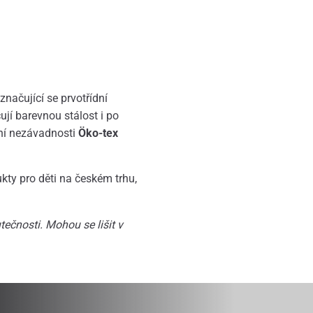
načující se prvotřídní
jí barevnou stálost i po
tní nezávadnosti
Öko-tex
ukty pro děti na českém trhu,
ečnosti. Mohou se lišit v