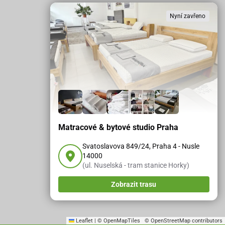
Nyní zavřeno
Matracové & bytové studio Praha
Svatoslavova 849/24, Praha 4 - Nusle
14000
(ul. Nuselská - tram stanice Horky)
Zobrazit trasu
Leaflet
|
© OpenMapTiles
© OpenStreetMap contributors