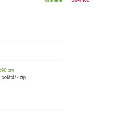
594 Kč
Skladem
x90 cm
,
polštář - zip