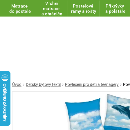
Vrchní
Matrace
Postelové
Přikrývky
matrace
do postele
rámy a rošty
a polštáře
a chrániče
Úvod
Dětský bytový textil
Povlečení pro děti a teenagery
Pov