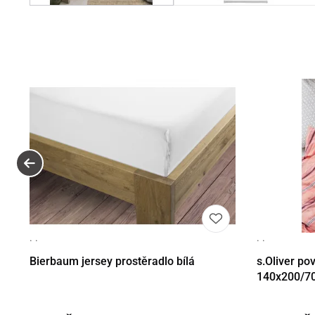
· ·
· ·
Detail
Det
Bierbaum jersey prostěradlo bílá
s.Oliver po
140x200/7