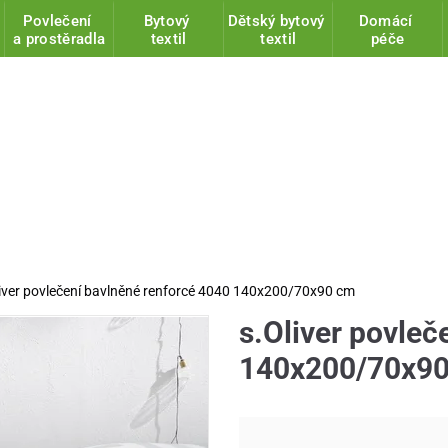
Povlečení
Bytový
Dětský bytový
Domácí
a prostěradla
textil
textil
péče
liver povlečení bavlněné renforcé 4040 140x200/70x90 cm
s.Oliver povleč
140x200/70x9