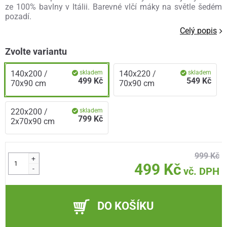
ze 100% bavlny v Itálii. Barevné vlčí máky na světle šedém
pozadí.
Celý popis
Zvolte variantu
140x200 /
skladem
140x220 /
skladem
499 Kč
549 Kč
70x90 cm
70x90 cm
220x200 /
skladem
799 Kč
2x70x90 cm
999 Kč
+
499 Kč
-
vč. DPH
DO KOŠÍKU