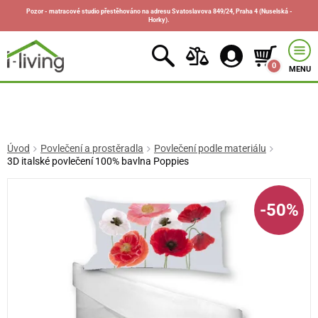
Pozor - matracové studio přestěhováno na adresu Svatoslavova 849/24, Praha 4 (Nuselská -
Horky).
0
MENU
Úvod
Povlečení a prostěradla
Povlečení podle materiálu
3D italské povlečení 100% bavlna Poppies
-50%