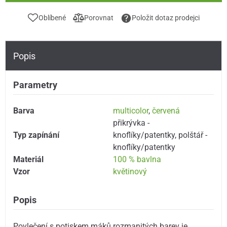
Oblíbené
Porovnat
Položit dotaz prodejci
Popis
Parametry
Barva
multicolor
,
červená
přikrývka -
Typ zapínání
knoflíky/patentky
,
polštář -
knoflíky/patentky
Materiál
100 % bavlna
Vzor
květinový
Popis
Povlečení s potiskem máků rozmanitých barev je