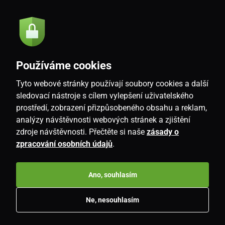
Odeslat
Souhlasím se
zásadami zpracování osobních údajů
Používáme cookies
Tyto webové stránky používají soubory cookies a další
CZ
sledovací nástroje s cílem vylepšení uživatelského
prostředí, zobrazení přizpůsobeného obsahu a reklam,
analýzy návštěvnosti webových stránek a zjištění
zdroje návštěvnosti. Přečtěte si naše
zásady o
zpracování osobních údajů
.
Ano, souhlasím
Copyright © 2026
www.i-living.cz
. Všechna práva vyhrazena.
Ne, nesouhlasím
E-shop vytvořila
SIMPLIA.cz