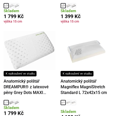
cm
Skladem
Skladem
1 799 Kč
1 399 Kč
výška 15 cm
výška 15 cm
K vyzkoušení ve studiu
K vyzkoušení ve studiu
Anatomický polštář
Anatomický polštář
DREAMPUR® z latexové
Magniflex MagniStretch
pěny Grey Dots MAXI
Standard L 72x42x15 cm
40x70 cm
Skladem
Skladem
1 799 Kč