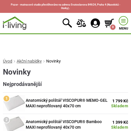
Pozor - matracové studio přestěhováno na adresu Svatoslavova 849/24, Praha 4 (Nuselská -
Horky).
0
MENU
Úvod
Akční nabídky
Novinky
Novinky
Nejprodávanější
Anatomický polštář VISCOPUR® MEMO-GEL
1 799 Kč
Skladem
MAXI neprofilovaný 40x70 cm
Anatomický polštář VISCOPUR® Bamboo
1 399 Kč
Skladem
MAXI neprofilovaný 40x70 cm