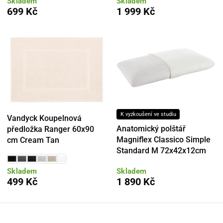
Skladem
Skladem
699 Kč
1 999 Kč
K vyzkoušení ve studiu
Vandyck Koupelnová
Anatomický polštář
předložka Ranger 60x90
Magniflex Classico Simple
cm Cream Tan
Standard M 72x42x12cm
Skladem
Skladem
499 Kč
1 890 Kč