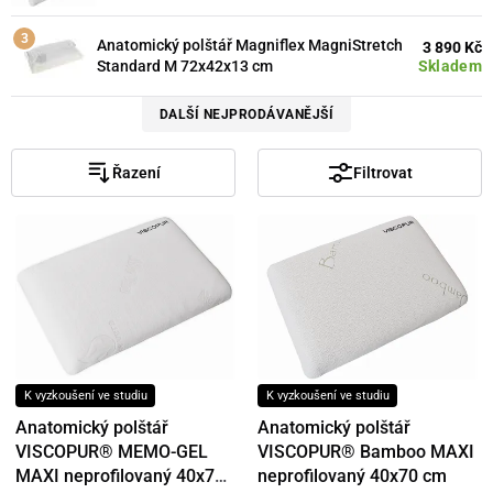
Anatomický polštář Magniflex MagniStretch
3 890 Kč
Skladem
Standard M 72x42x13 cm
DALŠÍ NEJPRODÁVANĚJŠÍ
Řazení
Filtrovat
K vyzkoušení ve studiu
K vyzkoušení ve studiu
Anatomický polštář
Anatomický polštář
VISCOPUR® MEMO-GEL
VISCOPUR® Bamboo MAXI
MAXI neprofilovaný 40x70
neprofilovaný 40x70 cm