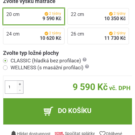
Zvolte výšku matrace
20 cm
2 týdny
22 cm
2 týdny
9 590 Kč
10 350 Kč
24 cm
2 týdny
26 cm
2 týdny
10 620 Kč
11 730 Kč
Zvolte typ ložné plochy
CLASSIC (hladká bez profilace)
WELLNESS (s masážní profilací)
+
9 590 Kč
vč. DPH
-
DO KOŠÍKU
Spočítat splátky
Hlídat dostupnost
Oblíbené