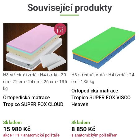
Související produkty
akce
1+1
H3 středně tvrdá · H4 tvrdá · 20
H3 středně tvrdá · H4 tvrdá · 24
cm · 22 cm · 24 cm · 26 cm · 135
cm · 135 kg
kg
Ortopedická matrace
Ortopedická matrace
Tropico SUPER FOX VISCO
Tropico SUPER FOX CLOUD
Heaven
Skladem
Skladem
15 980 Kč
8 850 Kč
akce 1+1 + anatomické polštáře
s anatomickým polštářem