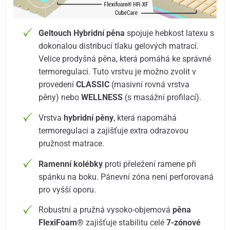
Geltouch Hybridní pěna
spojuje hebkost latexu s
dokonalou distribucí tlaku gelových matrací.
Velice prodyšná pěna, která pomáhá ke správné
termoregulaci. Tuto vrstvu je možno zvolit v
provedení
CLASSIC
(masivní rovná vrstva
pěny) nebo
WELLNESS
(s masážní profilací).
Vrstva
hybridní pěny
, která napomáhá
termoregulaci a zajišťuje extra odrazovou
pružnost matrace.
Ramenní kolébky
proti přeležení ramene při
spánku na boku. Pánevní zóna není perforovaná
pro vyšší oporu.
Robustní a pružná vysoko-objemová
pěna
FlexiFoam®
zajišťuje stabilitu celé
7-zónové