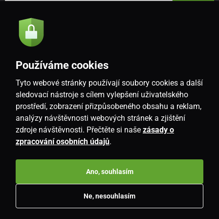
Odeslat
Souhlasím se
zásadami zpracování osobních údajů
Používáme cookies
Tyto webové stránky používají soubory cookies a další
CZ
sledovací nástroje s cílem vylepšení uživatelského
prostředí, zobrazení přizpůsobeného obsahu a reklam,
analýzy návštěvnosti webových stránek a zjištění
zdroje návštěvnosti. Přečtěte si naše
zásady o
zpracování osobních údajů
.
Ano, souhlasím
Copyright © 2026
www.i-living.cz
. Všechna práva vyhrazena.
Ne, nesouhlasím
E-shop vytvořila
SIMPLIA.cz