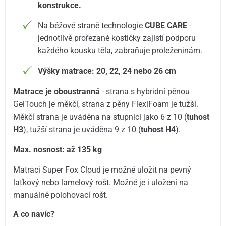
konstrukce.
Na béžové straně technologie
CUBE CARE
-
jednotlivě prořezané kostičky zajistí podporu
každého kousku těla, zabraňuje proleženinám.
Výšky matrace: 20, 22, 24 nebo 26 cm
Matrace je oboustranná
- strana s hybridní pěnou
GelTouch je měkčí, strana z pěny FlexiFoam je tužší.
Měkčí strana je uváděna na stupnici jako 6 z 10 (
tuhost
H3
), tužší strana je uváděna 9 z 10 (
tuhost H4
).
Max. nosnost: až 135 kg
Matraci Super Fox Cloud je možné uložit na pevný
laťkový nebo lamelový rošt. Možné je i uložení na
manuálně polohovací rošt.
A co navíc?