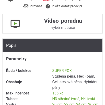
Porovnat
Položit dotaz prodejci
Video-poradna
výběr matrace
Popis
Parametry
Řada / kolekce
SUPER FOX
Studená pěna
,
FlexiFoam
,
Obsahuje
Gel-latexová pěna
,
Hybridní
pěny
Max. nosnost
135 kg
Tuhost
H3 středně tvrdá
,
H4 tvrdá
Výška
20 cm
,
22 cm
,
24 cm
,
26 cm