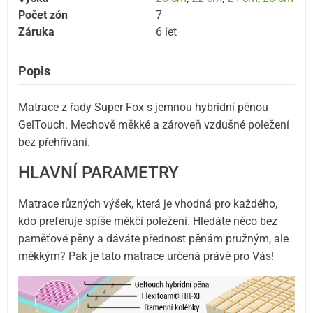
Počet zón
7
Záruka
6 let
Popis
Matrace z řady Super Fox s jemnou hybridní pěnou
GelTouch. Mechově měkké a zároveň vzdušné poležení
bez přehřívání.
HLAVNÍ PARAMETRY
Matrace různých výšek, která je vhodná pro každého,
kdo preferuje spíše měkčí poležení. Hledáte něco bez
paměťové pěny a dáváte přednost pěnám pružným, ale
měkkým? Pak je tato matrace určená právě pro Vás!