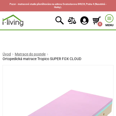
Pozor - matracové studio přestěhováno na adresu Svatoslavova 849/24, Praha 4 (Nuselská -
Horky).
0
MENU
Úvod
Matrace do postele
Ortopedická matrace Tropico SUPER FOX CLOUD