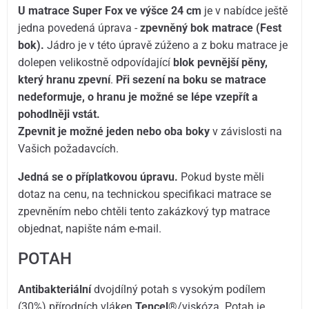
U matrace Super Fox ve výšce 24 cm
je v nabídce ještě
jedna povedená úprava -
zpevněný bok matrace (Fest
bok).
Jádro je v této úpravě zúženo a z boku matrace je
dolepen velikostně odpovídající
blok pevnější pěny,
který hranu zpevní
.
Při sezení na boku se matrace
nedeformuje, o hranu je možné se lépe vzepřít a
pohodlněji vstát.
Zpevnit je možné jeden nebo oba boky
v závislosti na
Vašich požadavcích.
Jedná se o příplatkovou úpravu.
Pokud byste měli
dotaz na cenu, na technickou specifikaci matrace se
zpevněním nebo chtěli tento zakázkový typ matrace
objednat, napište nám e-mail.
POTAH
Antibakteriální
dvojdílný potah s vysokým podílem
(30%) přírodních vláken
Tencel
®/viskóza. Potah je