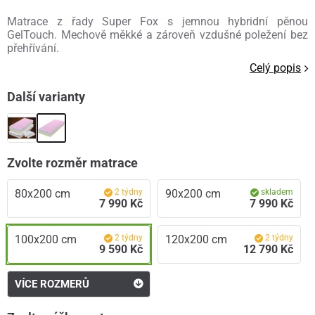
Matrace z řady Super Fox s jemnou hybridní pěnou
GelTouch. Mechově měkké a zároveň vzdušné poležení bez
přehřívání.
Celý popis
Další varianty
Zvolte rozměr matrace
80x200 cm
2 týdny
90x200 cm
skladem
7 990 Kč
7 990 Kč
100x200 cm
2 týdny
120x200 cm
2 týdny
9 590 Kč
12 790 Kč
VÍCE ROZMERŮ