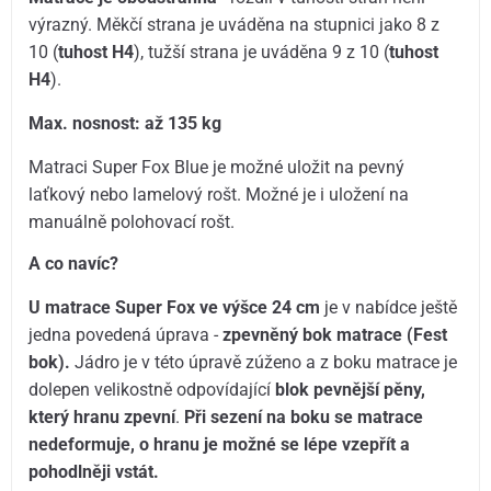
výrazný. Měkčí strana je uváděna na stupnici jako 8 z
10 (
tuhost H4
), tužší strana je uváděna 9 z 10 (
tuhost
H4
).
Max. nosnost: až 135 kg
Matraci Super Fox Blue je možné uložit na pevný
laťkový nebo lamelový rošt. Možné je i uložení na
manuálně polohovací rošt.
A co navíc?
U matrace Super Fox ve výšce 24 cm
je v nabídce ještě
jedna povedená úprava -
zpevněný bok matrace (Fest
bok).
Jádro je v této úpravě zúženo a z boku matrace je
dolepen velikostně odpovídající
blok pevnější pěny,
který hranu zpevní
.
Při sezení na boku se matrace
nedeformuje, o hranu je možné se lépe vzepřít a
pohodlněji vstát.