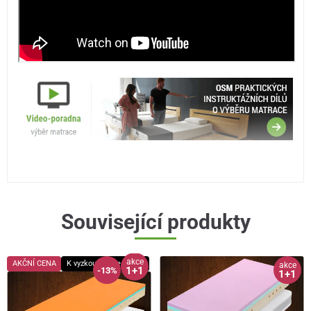
Související produkty
akce
AKČNÍ CENA
K vyzkoušení ve studiu
akce
1+1
-13%
1+1