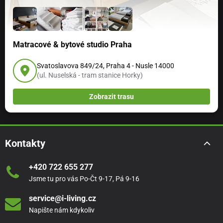
Matracové & bytové studio Praha
Svatoslavova 849/24, Praha 4 - Nusle 14000
(ul. Nuselská - tram stanice Horky)
Zobrazit trasu
Kontakty
+420 722 655 277
Jsme tu pro vás Po-Čt 9-17, Pá 9-16
service@i-living.cz
Napište nám kdykoliv