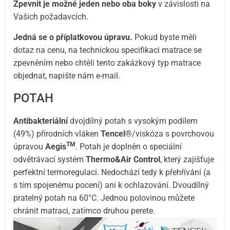
Zpevnit je možné jeden nebo oba boky
v závislosti na
Vašich požadavcích.
Jedná se o příplatkovou úpravu.
Pokud byste měli
dotaz na cenu, na technickou specifikaci matrace se
zpevněním nebo chtěli tento zakázkový typ matrace
objednat, napište nám e-mail.
POTAH
Antibakteriální
dvojdílný potah s vysokým podílem
(49%) přírodních vláken
Tencel
®/viskóza s povrchovou
TM
úpravou
Aegis
. Potah je doplněn o speciální
odvětrávací systém
Thermo&Air Control
, který zajišťuje
perfektní termoregulaci. Nedochází tedy k přehřívání (a
s tím spojenému pocení) ani k ochlazování. Dvoudílný
pratelný potah na 60°C. Jednou polovinou můžete
chránit matraci, zatímco druhou perete.