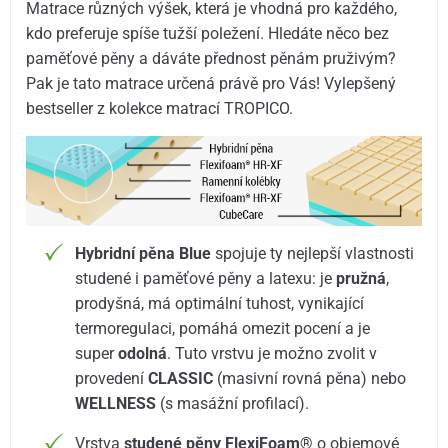
Matrace různých výšek, která je vhodná pro každého,
kdo preferuje spíše tužší poležení. Hledáte něco bez
paměťové pěny a dáváte přednost pěnám pruživým?
Pak je tato matrace určená právě pro Vás! Vylepšený
bestseller z kolekce matrací TROPICO.
Hybridní pěna Blue
spojuje ty nejlepší vlastnosti
studené i paměťové pěny a latexu: je
pružná
,
prodyšná, má optimální tuhost, vynikající
termoregulaci, pomáhá omezit pocení a je
super
odolná
. Tuto vrstvu je možno zvolit v
provedení
CLASSIC
(masivní rovná pěna) nebo
WELLNESS
(s masážní profilací).
Vrstva
studené pěny FlexiFoam®
o objemové