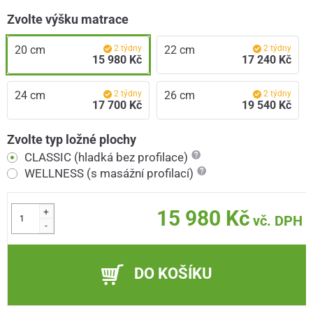
Zvolte výšku matrace
20 cm
2 týdny
22 cm
2 týdny
15 980 Kč
17 240 Kč
24 cm
2 týdny
26 cm
2 týdny
17 700 Kč
19 540 Kč
Zvolte typ ložné plochy
CLASSIC (hladká bez profilace)
WELLNESS (s masážní profilací)
+
15 980 Kč
vč. DPH
-
DO KOŠÍKU