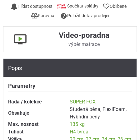
Spočítat splátky
Hlídat dostupnost
Oblíbené
Porovnat
Položit dotaz prodejci
Video-poradna
výběr matrace
Popis
Parametry
Řada / kolekce
SUPER FOX
Studená pěna
,
FlexiFoam
,
Obsahuje
Hybridní pěny
Max. nosnost
135 kg
Tuhost
H4 tvrdá
Výška
20 cm
,
22 cm
,
24 cm
,
26 cm