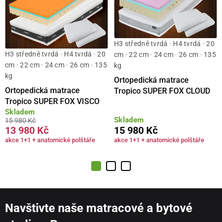
H3 středně tvrdá · H4 tvrdá · 20
H3 středně tvrdá · H4 tvrdá · 20
cm · 22 cm · 24 cm · 26 cm · 135
cm · 22 cm · 24 cm · 26 cm · 135
kg
kg
Ortopedická matrace
Ortopedická matrace
Tropico SUPER FOX CLOUD
Tropico SUPER FOX VISCO
Skladem
Skladem
15 980 Kč
13 980 Kč
15 980 Kč
akce 1+1 + anatomické polštáře
akce 1+1 + anatomické polštáře
Navštivte naše matracové a bytové