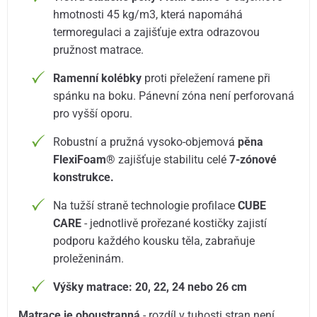
hmotnosti 45 kg/m3, která napomáhá
termoregulaci a zajišťuje extra odrazovou
pružnost matrace.
Ramenní kolébky
proti přeležení ramene při
spánku na boku. Pánevní zóna není perforovaná
pro vyšší oporu.
Robustní a pružná vysoko-objemová
pěna
FlexiFoam®
zajišťuje stabilitu celé
7-zónové
konstrukce.
Na tužší straně technologie profilace
CUBE
CARE
- jednotlivě prořezané kostičky zajistí
podporu každého kousku těla, zabraňuje
proleženinám.
Výšky matrace: 20, 22, 24 nebo 26 cm
Matrace je oboustranná
- rozdíl v tuhosti stran není