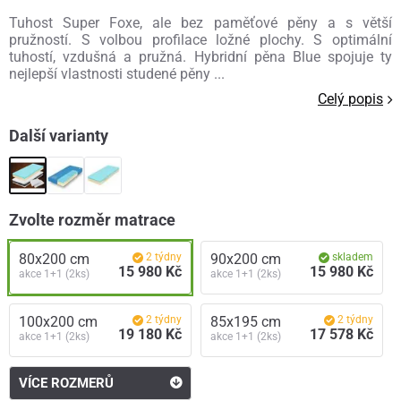
Tuhost Super Foxe, ale bez paměťové pěny a s větší
pružností. S volbou profilace ložné plochy. S optimální
tuhostí, vzdušná a pružná. Hybridní pěna Blue spojuje ty
nejlepší vlastnosti studené pěny ...
Celý popis
Další varianty
Zvolte rozměr matrace
80x200 cm
2 týdny
90x200 cm
skladem
15 980 Kč
15 980 Kč
akce 1+1 (2ks)
akce 1+1 (2ks)
100x200 cm
2 týdny
85x195 cm
2 týdny
19 180 Kč
17 578 Kč
akce 1+1 (2ks)
akce 1+1 (2ks)
VÍCE ROZMERŮ