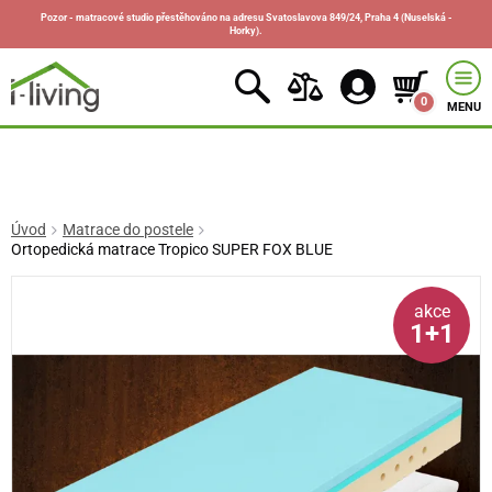
Pozor - matracové studio přestěhováno na adresu Svatoslavova 849/24, Praha 4 (Nuselská -
Horky).
0
MENU
Úvod
Matrace do postele
Ortopedická matrace Tropico SUPER FOX BLUE
akce
1+1