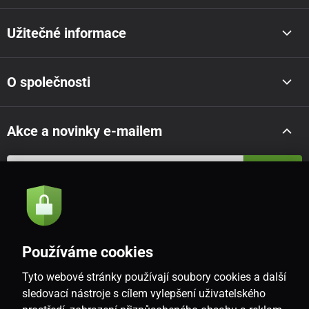
problém partnerů, kteří mají rozdílné požadavky
na tuhost matrace, a přesto si chtějí užívat výhod
Užitečné informace
společné nedělené matrace.
Dual Comfort
- stačí
rozepnout potah a otočit dělené jádro dle
preferencí. Každému z partnerů se tak dostane
O společnosti
kýženého pohodlí.
Výška matrace:
30 cm
Akce a novinky e-mailem
Max. nosnost:
180 kg
Odeslat
Tuhost:
Měkká/Středně měkká
Souhlasím se
zásadami zpracování osobních údajů
Používáme cookies
Obecné informace
Tyto webové stránky používají soubory cookies a další
CZ
sledovací nástroje s cílem vylepšení uživatelského