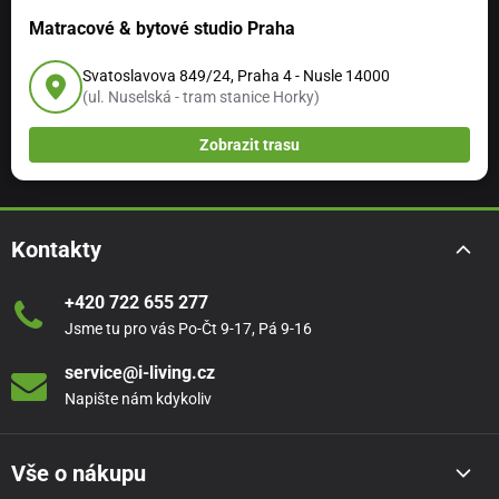
Matracové & bytové studio Praha
Potah ze 100% certifikované bio bavlny - potah
bez chemie a bez syntetických vláken
, který je
Svatoslavova 849/24, Praha 4 - Nusle 14000
snímatelný a pratelný na 30°C.
(ul. Nuselská - tram stanice Horky)
Pro vyšší komfort je paměťová pěna
Zobrazit trasu
Geomemory prošitá v potahu
(2 cm), poležení
doladí měkká hypoalergenní bavlněná vlákna.
Kontakty
+420 722 655 277
Jsme tu pro vás Po-Čt 9-17, Pá 9-16
Matrace Cotton Grande Dual 12 splňuje klinické
service@i-living.cz
požadavky zdravotních matrací a má
nejvyšší
Napište nám kdykoliv
zdravotní certifikaci v rámci EU
(Medical Device
Class 1).
Vše o nákupu
Matrace v šířce 150 cm a širších variantách řeší