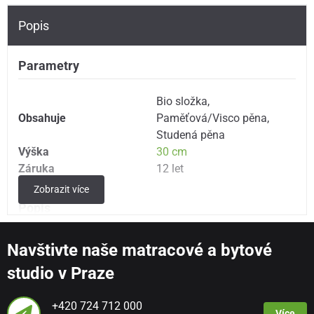
Popis
Parametry
Bio složka
,
Obsahuje
Paměťová/Visco pěna
,
Studená pěna
Výška
30 cm
Záruka
12 let
Zobrazit více
Popis
Matrace obsahuje pěnu EcoGreen s extrakty ze sóji pro
Navštivte naše matracové a bytové
ortopedickou podporu a navíc je jádro obaleno v potahu
studio v Praze
ze 100% bavlny.
+420 724 712 000
Kolekce TOSCANA je řešením pro zastánce eko trendů,
Více