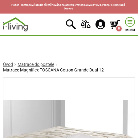
Pozor - matracové studio přestěhováno na adresu Svatoslavova 849/24, Praha 4 (Nuselská -
Horky).
0
MENU
Úvod
Matrace do postele
Matrace Magniflex TOSCANA Cotton Grande Dual 12