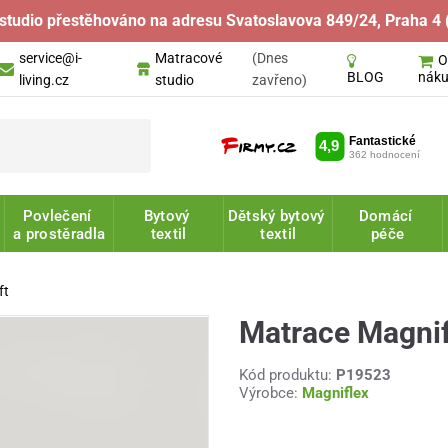
studio přestěhováno na adresu Svatoslavova 849/24, Praha 4 
service@i-
Matracové
(Dnes
nák
BLOG
living.cz
studio
zavřeno)
Povlečení
Bytový
Dětský bytový
Domácí
a prostěradla
textil
textil
péče
ft
Matrace Magnif
Kód produktu:
P19523
Výrobce:
Magniflex