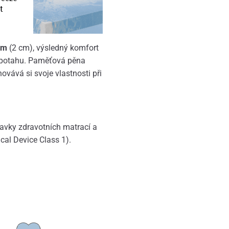
rm
(2 cm), výsledný komfort
v potahu. Paměťová pěna
vává si svoje vlastnosti při
avky zdravotních matrací a
cal Device Class 1).