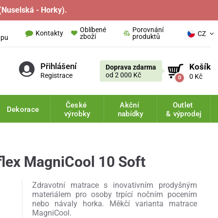
(Nuselská - Horky).
O
Oblíbené
Porovnání
Kontakty
CZ
zboží
produktů
upu
Přihlášení
Košík
Doprava zdarma
od 2 000 Kč
Registrace
0 Kč
0
České
Akční
Outlet
Dekorace
výrobky
nabídky
& výprodej
lex MagniCool 10 Soft
Zdravotní matrace s inovativním prodyšným
materiálem pro osoby trpící nočním pocením
nebo návaly horka. Měkčí varianta matrace
MagniCool.