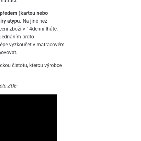
matraci.
 předem (kartou nebo
íry atypu.
Na jiné než
ení zboží v 14denní lhůtě,
bjednáním proto
jlépe vyzkoušet v matracovém
hovovat.
ckou čistotu, kterou výrobce
ěte ZDE: