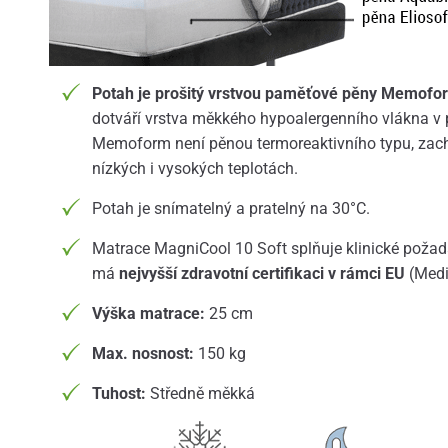
Potah je prošitý vrstvou paměťové pěny Memofo
dotváří vrstva měkkého hypoalergenního vlákna 
Memoform není pěnou termoreaktivního typu, zacho
nízkých i vysokých teplotách.
Potah je snímatelný a pratelný na 30°C.
Matrace MagniCool 10 Soft splňuje klinické požad
má
nejvyšší zdravotní certifikaci v rámci EU
(Medi
Výška matrace:
25 cm
Max. nosnost:
150 kg
Tuhost:
Středně měkká