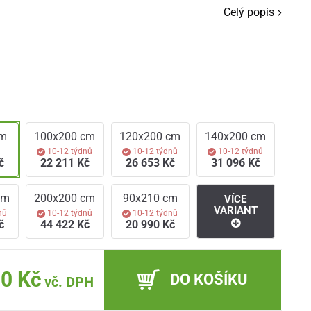
Celý popis
cm
100x200 cm
120x200 cm
140x200 cm
m
10-12 týdnů
10-12 týdnů
10-12 týdnů
č
22 211 Kč
26 653 Kč
31 096 Kč
cm
200x200 cm
90x210 cm
VÍCE
VARIANT
nů
10-12 týdnů
10-12 týdnů
č
44 422 Kč
20 990 Kč
90 Kč
DO KOŠÍKU
vč. DPH