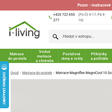
Pozor - matracové 
+420 722 655
(Po-Čt 9-17, Pá 9-
277
16)
Vrchní
Matrace
Postelové
Přikrývky
matrace
do postele
rámy a rošty
a polštáře
a chrániče
Úvod
Matrace do postele
Matrace Magniflex MagniCool 10 So