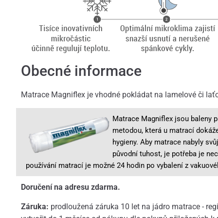
Obecné informace
Matrace Magniflex je vhodné pokládat na lamelové či laťo
Matrace Magniflex jsou baleny 
metodou, která u matrací dokáž
hygieny. Aby matrace nabyly svůj 
původní tuhost, je potřeba je ne
používání matrací je možné 24 hodin po vybalení z vakuové
Doručení na adresu zdarma.
Záruka:
prodloužená záruka 10 let na jádro matrace - regi