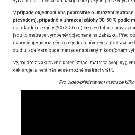
vytvořit do 1 měsíce od nákupu dle pokynů přiložených k 
V případě objednání Vás poprosíme o uhrazení matrace
převodem), případně o uhrazení zálohy 30-50 % podle m
standardní rozměry (90x200 cm) se nevztahuje právo vrác
jsou to matrace vyrobené/objednané na zakázku. Před o
doporučujeme rozměr ještě jednou přeměřit a matraci ne
studiu, zda Vám bude matrace nabízeným komfortem vy
Vyjmutím z vakuového balení ztrácí matrace svoji hygieni
deklaruje, a není následně možné matraci vrátit.
Pro video-představení matrace klikn