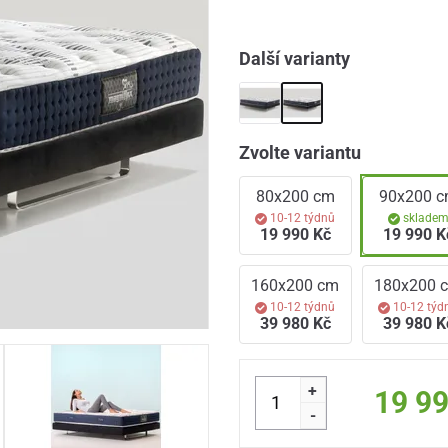
Další varianty
Zvolte variantu
80x200 cm
90x200 
10-12 týdnů
sklade
19 990 Kč
19 990 K
160x200 cm
180x200 
10-12 týdnů
10-12 týd
39 980 Kč
39 980 K
+
19 9
-