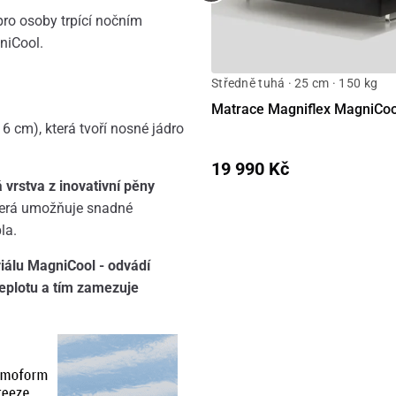
ro osoby trpící nočním
niCool.
Středně tuhá · 25 cm · 150 kg
Matrace Magniflex MagniCoo
6 cm), která tvoří nosné jádro
19 990 Kč
 vrstva z inovativní pěny
která umožňuje snadné
la.
iálu MagniCool - odvádí
teplotu a tím zamezuje