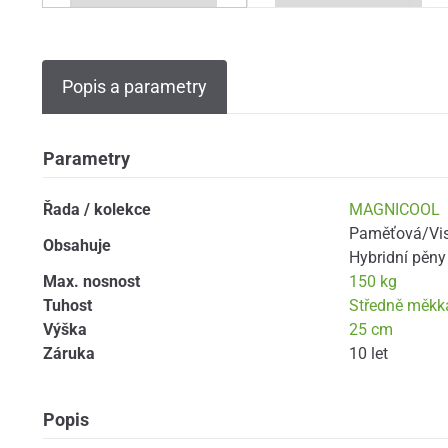
Popis a parametry
Parametry
Řada / kolekce
MAGNICOOL
Paměťová/Vi
Obsahuje
Hybridní pěny
Max. nosnost
150 kg
Tuhost
Středně měkk
Výška
25 cm
Záruka
10 let
Popis