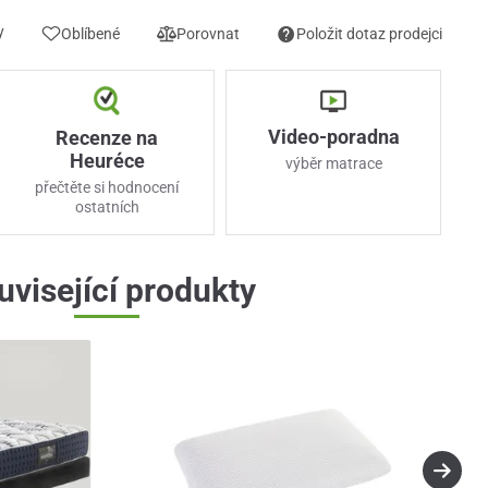
y
Oblíbené
Porovnat
Položit dotaz prodejci
Video-poradna
Recenze na
Heuréce
výběr matrace
přečtěte si hodnocení
ostatních
uvisející produkty