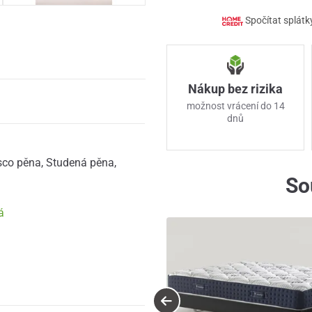
Spočítat splátk
Nákup bez rizika
možnost vrácení do 14
dnů
sco pěna
,
Studená pěna
,
So
á