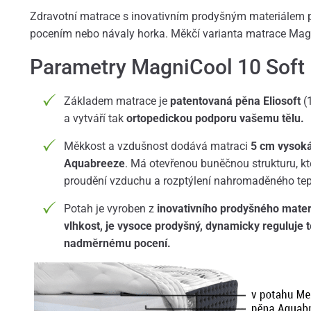
Zdravotní matrace s inovativním prodyšným materiálem p
pocením nebo návaly horka. Měkčí varianta matrace Mag
Parametry MagniCool 10 Soft
Základem matrace je
patentovaná pěna
Eliosoft
(1
a vytváří tak
ortopedickou podporu vašemu tělu.
Měkkost a vzdušnost dodává matraci
5 cm vysoká
Aquabreeze
. Má otevřenou buněčnou strukturu, 
proudění vzduchu a rozptýlení nahromaděného tep
Potah je vyroben z
inovativního prodyšného mater
vlhkost, je vysoce prodyšný, dynamicky reguluje 
nadměrnému pocení.