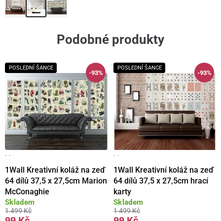
Podobné produkty
POSLEDNÍ ŠANCE
POSLEDNÍ ŠANCE
-93%
-93%
· ·
· ·
1Wall Kreativní koláž na zeď
1Wall Kreativní koláž na zeď
64 dílů 37,5 x 27,5cm Marion
64 dílů 37,5 x 27,5cm hrací
McConaghie
karty
Skladem
Skladem
1 499 Kč
1 499 Kč
99 Kč
99 Kč