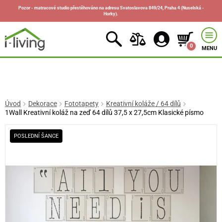
Pozor - matracové studio přestěhováno na adresu Svatoslavova 849/24, Praha 4 (Nuselská -
Horky).
0
MENU
Úvod
Dekorace
Fototapety
Kreativní koláže / 64 dílů
1Wall Kreativní koláž na zeď 64 dílů 37,5 x 27,5cm Klasické písmo
POSLEDNÍ ŠANCE