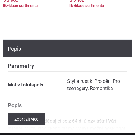
likvidace sortimentu
likvidace sortimentu
Popis
Parametry
Styl a rustik
,
Pro děti
,
Pro
Motiv fototapety
teenagery
,
Romantika
Popis
Zobrazit více
Ozdobná koláž skládající se z 64 dílů ozvláštní Váš
interiér. Motiv klasického písma Vám umožní poskládat