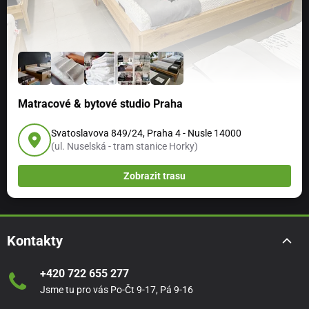
Kolekce CREATIVE COLLAGE
Lepidlo není součástí balení.
Návod na použití je součástí balení.
Rozměr:
64 listů papíru o rozměru 37.5 cm x 27.5 cm
Matracové & bytové studio Praha
Počet dílů:
64
Balení:
krabice
Svatoslavova 849/24, Praha 4 - Nusle 14000
Anglický design, vyrobeno ve Francii.
(ul. Nuselská - tram stanice Horky)
Zobrazit trasu
Kontakty
+420 722 655 277
Jsme tu pro vás Po-Čt 9-17, Pá 9-16