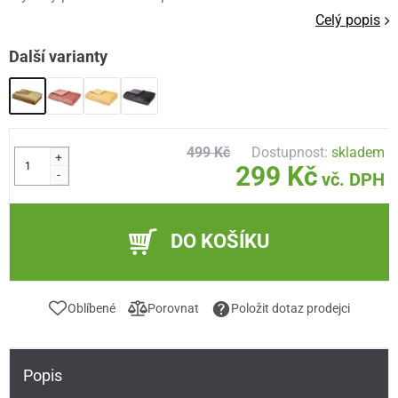
Celý popis
Další varianty
499 Kč
Dostupnost:
skladem
+
299 Kč
-
vč. DPH
DO KOŠÍKU
Oblíbené
Porovnat
Položit dotaz prodejci
Popis