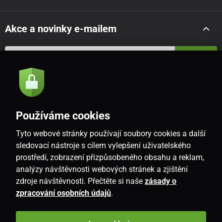
Akce a novinky e-mailem
Odeslat
Souhlasím se
zásadami zpracování osobních údajů
Používáme cookies
Tyto webové stránky používají soubory cookies a další
CZ
sledovací nástroje s cílem vylepšení uživatelského
prostředí, zobrazení přizpůsobeného obsahu a reklam,
analýzy návštěvnosti webových stránek a zjištění
zdroje návštěvnosti. Přečtěte si naše
zásady o
zpracování osobních údajů
.