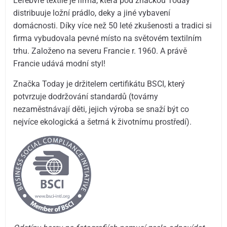
Lefebvre textile je firma, která pod značkou Today
distribuuje ložní prádlo, deky a jiné vybavení
domácnosti. Díky více než 50 leté zkušenosti a tradici si
firma vybudovala pevné místo na světovém textilním
trhu. Založeno na severu Francie r. 1960. A právě
Francie udává modní styl!
Značka Today je držitelem certifikátu BSCI, který
potvrzuje dodržování standardů (továrny
nezaměstnávají děti, jejich výroba se snaží být co
nejvíce ekologická a šetrná k životnímu prostředí).