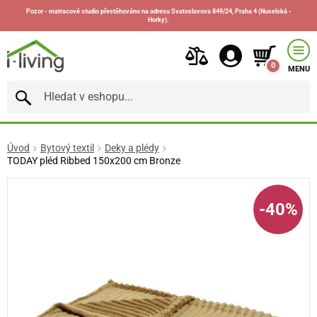
Pozor - matracové studio přestěhováno na adresu Svatoslavova 849/24, Praha 4 (Nuselská -
Horky).
0
MENU
Úvod
Bytový textil
Deky a plédy
TODAY pléd Ribbed 150x200 cm Bronze
-40%