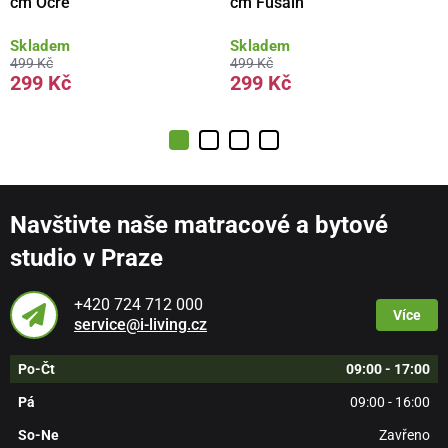
cm Ocre
cm Fusain
Skladem
Skladem
499 Kč
499 Kč
299 Kč
299 Kč
Navštivte naše matracové a bytové
studio v Praze
+420 724 712 000
Více
service@i-living.cz
Po-Čt
09:00 - 17:00
Pá
09:00 - 16:00
So-Ne
Zavřeno