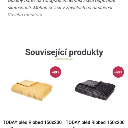
Odstíny barev na fotografiích nemusí zcela odpovídat
skutečnosti. Mohou se lišit v závislosti na nastavení
Vašeho monitoru.
Související produkty
-40%
-40%
· ·
· ·
TODAY pléd Ribbed 150x200
TODAY pléd Ribbed 150x200