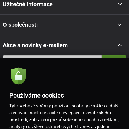
Užitečné informace
O společnosti
Akce a novinky e-mailem
Odeslat
Souhlasím se
zásadami zpracování osobních údajů
Používáme cookies
Tyto webové stránky používají soubory cookies a další
CZ
sledovací nástroje s cílem vylepšení uživatelského
prostředí, zobrazení přizpůsobeného obsahu a reklam,
analýzy návštěvnosti webových stránek a zjištění