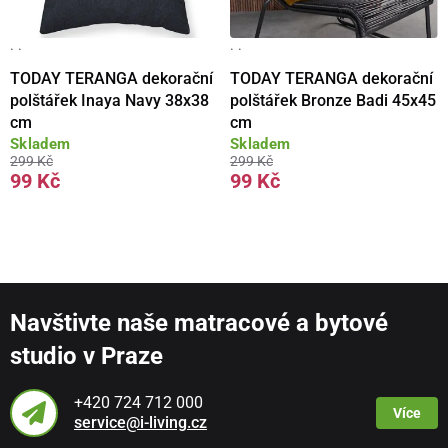
· ·
· ·
TODAY TERANGA dekorační
TODAY TERANGA dekorační
polštářek Inaya Navy 38x38
polštářek Bronze Badi 45x45
cm
cm
Skladem
Skladem
299 Kč
299 Kč
99 Kč
99 Kč
Navštivte naše matracové a bytové
studio v Praze
+420 724 712 000
Více
service@i-living.cz