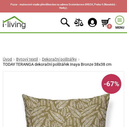
Pozor - matracové studio přestěhováno na adresu Svatoslavova 849/24, Praha 4 (Nuselská -
Horky).
0
MENU
Úvod
Bytový textil
Dekorační polštářky
TODAY TERANGA dekorační polštářek Inaya Bronze 38x38 cm
-67%