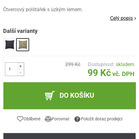
Čtvercový polštářek s úzkým lemem.
Celý popis
Další varianty
299 Kč
Dostupnost:
skladem
+
99 Kč
-
vč. DPH
DO KOŠÍKU
Oblíbené
Porovnat
Položit dotaz prodejci