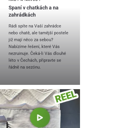
Spaní v chatkách a na
zahrádkách
Rádi spíte na Vaší zahrádce
nebo chatě, ale tamější postele
již mají něco za sebou?
Nabízíme řešení, které Vás
nezruinuje. Čeká-li Vás dlouhé
léto v Čechách, připravte se
řádně na sezónu.