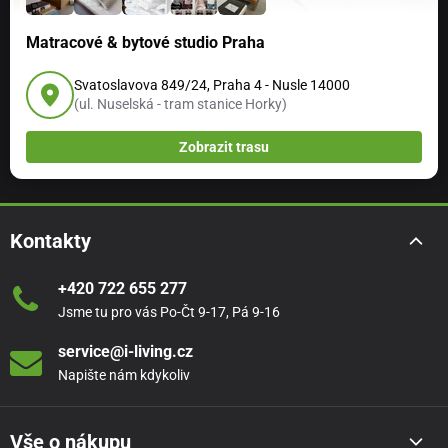
Matracové & bytové studio Praha
Svatoslavova 849/24, Praha 4 - Nusle 14000
(ul. Nuselská - tram stanice Horky)
Zobrazit trasu
Kontakty
+420 722 655 277
Jsme tu pro vás Po-Čt 9-17, Pá 9-16
service@i-living.cz
Napište nám kdykoliv
Vše o nákupu