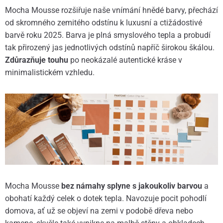
Mocha Mousse rozšiřuje naše vnímání hnědé barvy, přechází
od skromného zemitého odstínu k luxusní a ctižádostivé
barvě roku 2025. Barva je plná smyslového tepla a probudí
tak přirozený jas jednotlivých odstínů napříč širokou škálou.
Zdůrazňuje touhu
po neokázalé autentické kráse v
minimalistickém vzhledu.
Mocha Mousse
bez námahy splyne s jakoukoliv barvou
a
obohatí každý celek o dotek tepla. Navozuje pocit pohodlí
domova, ať už se objeví na zemi v podobě dřeva nebo