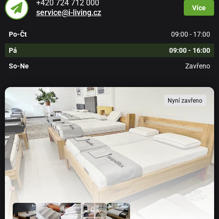
+420 724 712 000
Více
service@i-living.cz
Po-Čt
09:00 - 17:00
Pá
09:00 - 16:00
So-Ne
Zavřeno
Nyní zavřeno