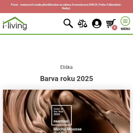
Pozor - matracové studio přestěhováno na adresu Svatoslavova 849/24, Praha 4 (Nuselská -
Horky).
0
MENU
Eliška
Barva roku 2025