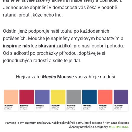
kamene, skvěle také vynikne na malbě stěny a obkladech.
Jednoduché doplnění v domácnosti vás čeká v podobě
ratanu, proutí, kůže nebo lnu.
Odstín, jenž podporuje naši touhu po každodenních
potěšeních. Mouche je naplněný smyslovým bohatstvím a
inspiruje nás k získávání zážitků
, pro naší osobní pohodu.
Od sladkostí po procházky přírodou, dopřávejte si
jednoduchých radostí a sdílejte je dál.
Hřejivá záře
Mocha
Mousse
vás zahřeje na duši.
Pantone je synonymum pro barvu. Každý rok vybírají barvu, která se stane hitem a modlou pro
všechny návrháře a designéry.
WEB PANTONE