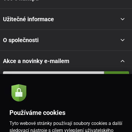
Užitečné informace
O společnosti
Akce a novinky e-mailem
Odeslat
Souhlasím se
zásadami zpracování osobních údajů
Používáme cookies
Tyto webové stránky používají soubory cookies a další
CZ
sledovací nástroje s cílem vylepšení uživatelského