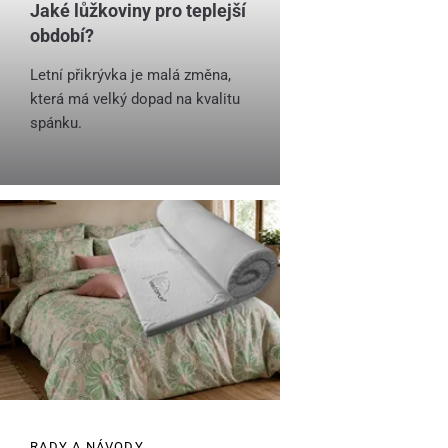
Jaké lůžkoviny pro teplejší
období?
Letní přikrývka je malá změna,
která má velký dopad na kvalitu
spánku.
RADY A NÁVODY