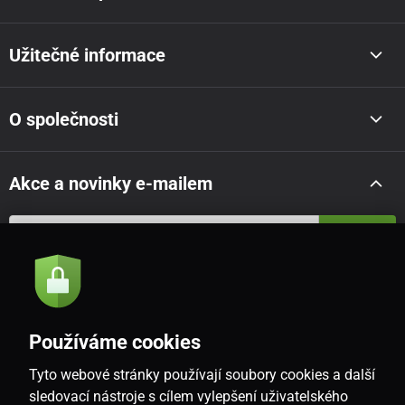
Užitečné informace
O společnosti
Akce a novinky e-mailem
Odeslat
Souhlasím se
zásadami zpracování osobních údajů
Používáme cookies
Tyto webové stránky používají soubory cookies a další
CZ
sledovací nástroje s cílem vylepšení uživatelského