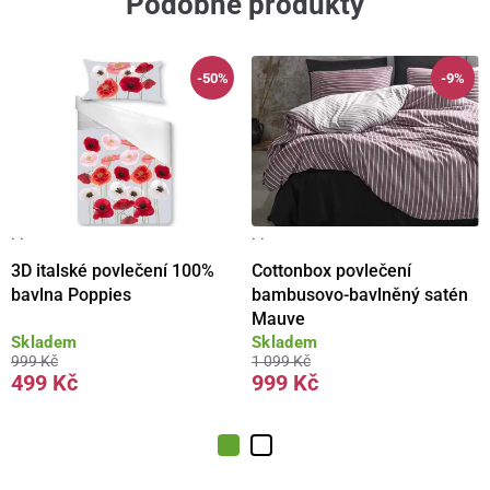
Podobné produkty
-50%
-9%
· ·
· ·
3D italské povlečení 100%
Cottonbox povlečení
bavlna Poppies
bambusovo-bavlněný satén
Mauve
Skladem
Skladem
999 Kč
1 099 Kč
499 Kč
999 Kč