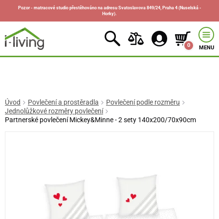
Pozor - matracové studio přestěhováno na adresu Svatoslavova 849/24, Praha 4 (Nuselská -
Horky).
0
MENU
Úvod
Povlečení a prostěradla
Povlečení podle rozměru
Jednolůžkové rozměry povlečení
Partnerské povlečení Mickey&Minne - 2 sety 140x200/70x90cm