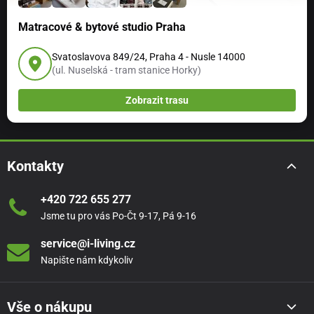
Odstíny barev na fotografiích nemusí zcela odpovídat
Matracové & bytové studio Praha
skutečnosti. Mohou se lišit v závislosti na nastavení
Svatoslavova 849/24, Praha 4 - Nusle 14000
Vašeho monitoru.
(ul. Nuselská - tram stanice Horky)
Zobrazit trasu
Kontakty
+420 722 655 277
Jsme tu pro vás Po-Čt 9-17, Pá 9-16
service@i-living.cz
Napište nám kdykoliv
Vše o nákupu