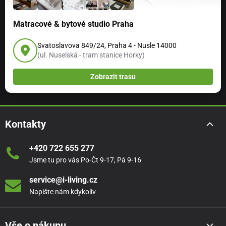
Matracové & bytové studio Praha
Svatoslavova 849/24, Praha 4 - Nusle 14000
(ul. Nuselská - tram stanice Horky)
Zobrazit trasu
Kontakty
+420 722 655 277
Jsme tu pro vás Po-Čt 9-17, Pá 9-16
service@i-living.cz
Napište nám kdykoliv
Vše o nákupu