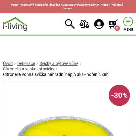
Pozor - matracové studio přestěhováno na adresu Svatoslavova 849/24, Praha 4 (Nuselská -
Horky).
0
MENU
Úvod
Dekorace
Svíčky a bytové vůně
Citronella a venkovní svíčky
Citronella vonná svíčka náhradní náplň 3ks - hoření 3x8h
-30%