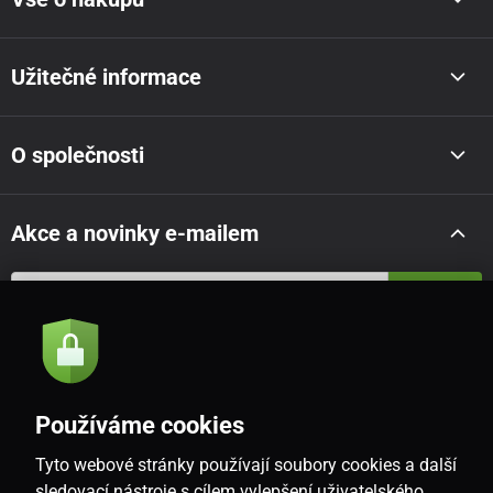
Užitečné informace
O společnosti
Akce a novinky e-mailem
Odeslat
Souhlasím se
zásadami zpracování osobních údajů
Používáme cookies
Tyto webové stránky používají soubory cookies a další
CZ
sledovací nástroje s cílem vylepšení uživatelského