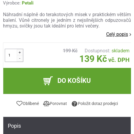
Výrobce:
Petali
Náhradní náplně do terakotových misek v praktickém větším
balení. Vůně citronely je jedním z nejsilnějších odpuzovačů
hmyzu, svíčky jsou tak ideální pro letní večery.
Celý popis
199 Kč
Dostupnost:
skladem
+
139 Kč
-
vč. DPH
DO KOŠÍKU
Oblíbené
Porovnat
Položit dotaz prodejci
Popis