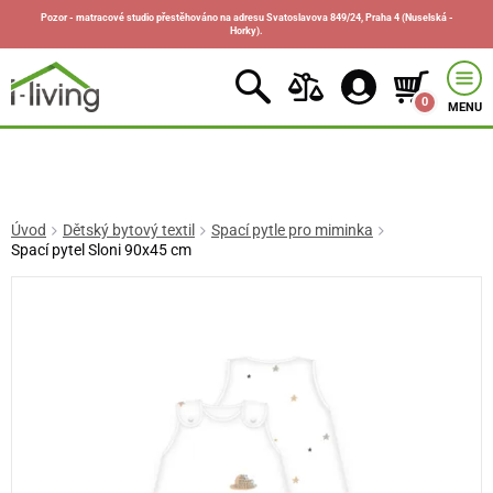
Pozor - matracové studio přestěhováno na adresu Svatoslavova 849/24, Praha 4 (Nuselská -
Horky).
0
MENU
Úvod
Dětský bytový textil
Spací pytle pro miminka
Spací pytel Sloni 90x45 cm