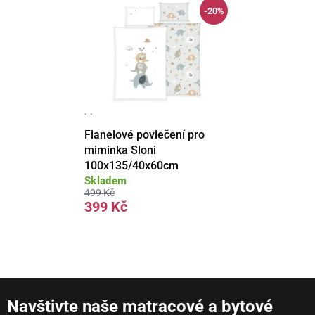
-20%
· ·
Flanelové povlečení pro
miminka Sloni
100x135/40x60cm
Skladem
499 Kč
399 Kč
Navštivte naše matracové a bytové