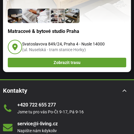
Matracové & bytové studio Praha
Svatoslavova 849/24, Praha 4 - Nusle 14000
(ul. Nuselská - tram stanice Horky)
Zobrazit trasu
Kontakty
+420 722 655 277
Jsme tu pro vás Po-Čt 9-17, Pá 9-16
service@i-living.cz
Napište nám kdykoliv