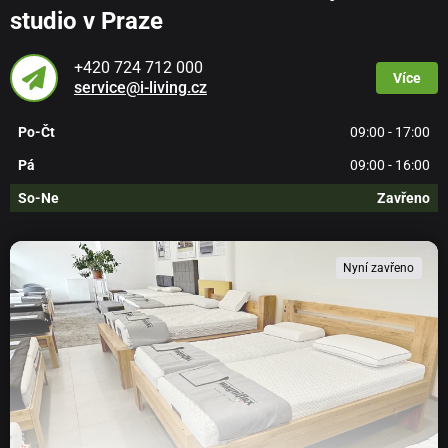
studio v Praze
+420 724 712 000
Více
service@i-living.cz
Po-Čt
09:00 - 17:00
Pá
09:00 - 16:00
So-Ne
Zavřeno
Nyní zavřeno