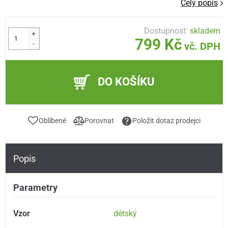
Celý popis
Dostupnost:
skladem
+
799 Kč
-
vč. DPH
DO KOŠÍKU
Oblíbené
Porovnat
Položit dotaz prodejci
Popis
Parametry
Vzor
dětský