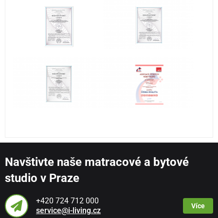
Navštivte naše matracové a bytové
studio v Praze
+420 724 712 000
Více
service@i-living.cz