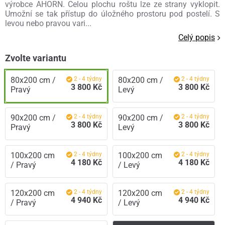
výrobce AHORN. Celou plochu roštu lze ze strany vyklopit.
Umožní se tak přístup do úložného prostoru pod postelí. S
levou nebo pravou vari...
Celý popis
Zvolte variantu
80x200 cm /
2 - 4 týdny
80x200 cm /
2 - 4 týdny
3 800 Kč
3 800 Kč
Pravý
Levý
90x200 cm /
2 - 4 týdny
90x200 cm /
2 - 4 týdny
3 800 Kč
3 800 Kč
Pravý
Levý
100x200 cm
2 - 4 týdny
100x200 cm
2 - 4 týdny
4 180 Kč
4 180 Kč
/ Pravý
/ Levý
120x200 cm
2 - 4 týdny
120x200 cm
2 - 4 týdny
4 940 Kč
4 940 Kč
/ Pravý
/ Levý