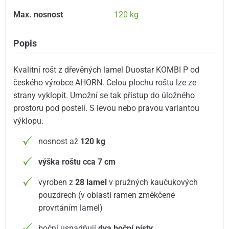
Max. nosnost
120 kg
Popis
Kvalitní rošt z dřevěných lamel Duostar KOMBI P od
českého výrobce AHORN. Celou plochu roštu lze ze
strany vyklopit. Umožní se tak přístup do úložného
prostoru pod postelí. S levou nebo pravou variantou
výklopu.
nosnost až
120 kg
výška roštu cca 7 cm
vyroben z
28 lamel
v pružných kaučukových
pouzdrech (v oblasti ramen změkčené
provrtáním lamel)
boční usnadňují
dva boční písty