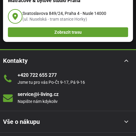
Matracové & bytové studio Praha
Svatoslavova 849/24, Praha 4 - Nusle 14000
(ul. Nuselská - tram stanice Horky)
Zobrazit trasu
Kontakty
+420 722 655 277
Jsme tu pro vás Po-Čt 9-17, Pá 9-16
service@i-living.cz
Napište nám kdykoliv
Vše o nákupu