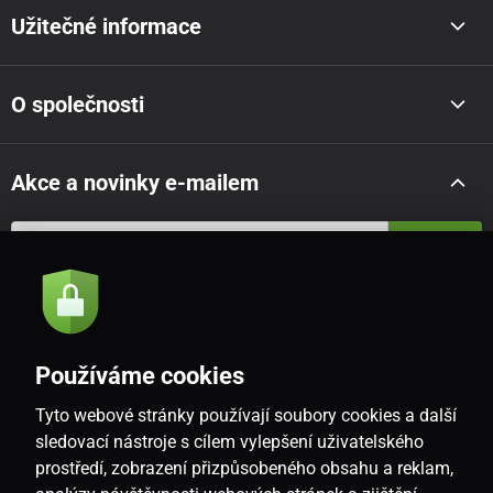
Užitečné informace
O společnosti
Akce a novinky e-mailem
Odeslat
Souhlasím se
zásadami zpracování osobních údajů
Používáme cookies
Tyto webové stránky používají soubory cookies a další
CZ
sledovací nástroje s cílem vylepšení uživatelského
prostředí, zobrazení přizpůsobeného obsahu a reklam,