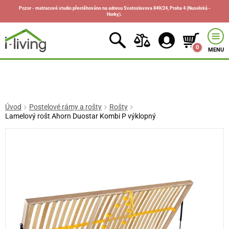
Pozor - matracové studio přestěhováno na adresu Svatoslavova 849/24, Praha 4 (Nuselská -
Horky).
0
MENU
Úvod
Postelové rámy a rošty
Rošty
Lamelový rošt Ahorn Duostar Kombi P výklopný