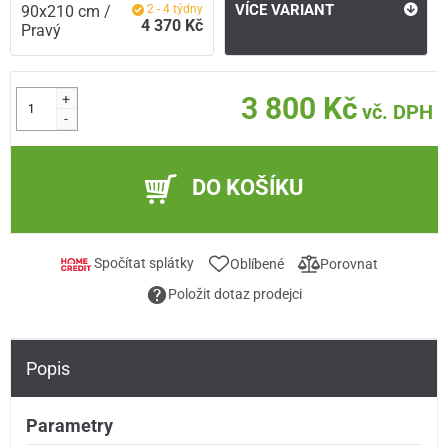
VÍCE VARIANT
90x210 cm /
2 - 4 týdny
4 370 Kč
Pravý
+
3 800 Kč
vč. DPH
-
DO KOŠÍKU
Spočítat splátky
Oblíbené
Porovnat
Položit dotaz prodejci
Popis
Parametry