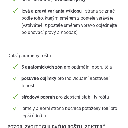
levá a pravá varianta výklopu
- strana se značí
podle toho, kterým směrem z postele vstáváte
(vstáváte-li z postele směrem vpravo objednejte
polohovací pravý a naopak)
Další parametry roštu:
5 anatomických zón
pro optimální oporu těla
posuvné objímky
pro individuální nastavení
tuhosti
středový popruh
pro zlepšení stability roštu
lamely a horní strana bočnice potaženy folií pro
lepší údržbu
POZOR! ZVOLTE SI U SVÉHO ROŠTU, ZE KTERÉ