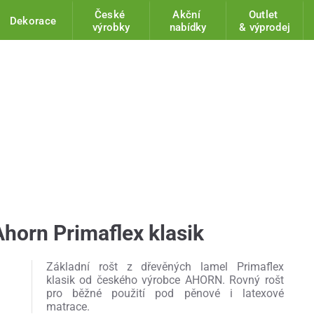
České
Akční
Outlet
Dekorace
výrobky
nabídky
& výprodej
horn Primaflex klasik
Základní rošt z dřevěných lamel Primaflex
klasik od českého výrobce AHORN. Rovný rošt
pro běžné použití pod pěnové i latexové
matrace.