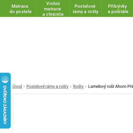
Vrchní
Matrace
Postelové
Přikrývky
matrace
do postele
rámy a rošty
a polštáře
a chrániče
Úvod
Postelové rámy a rošty
Rošty
Lamelový rošt Ahorn Pri