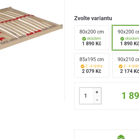
Zvolte variantu
80x200 cm
90x200 
skladem
sklade
1 890 Kč
1 890 K
85x195 cm
90x210 
2 - 4 týdny
2 - 4 týd
2 079 Kč
2 174 K
+
1 8
-