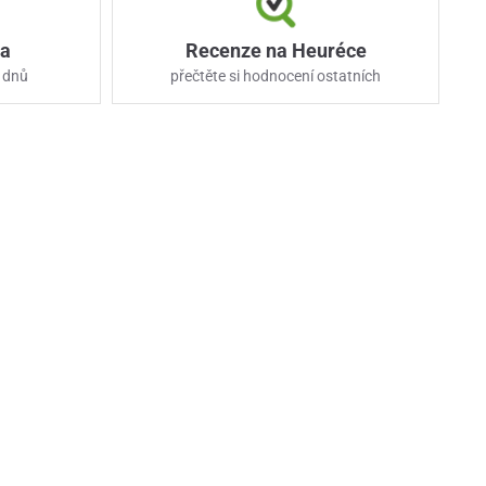
ka
Recenze na Heuréce
 dnů
přečtěte si hodnocení ostatních