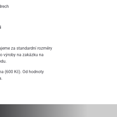
drech
i
jeme za standardní rozměry
do výroby na zakázku na
edu.
na (600 Kč). Od hodnoty
a.