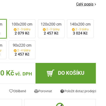
Celý popis
cm
100x200 cm
120x200 cm
140x200 cm
m
2 - 3 týdny
2 - 3 týdny
2 - 3 týdny
č
2 079 Kč
2 457 Kč
3 024 Kč
cm
90x220 cm
ny
2 - 4 týdny
č
2 457 Kč
90 Kč
DO KOŠÍKU
vč. DPH
Oblíbené
Porovnat
Položit dotaz prodejci