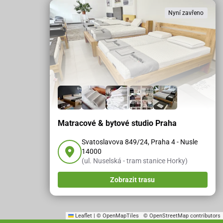
Nyní zavřeno
Matracové & bytové studio Praha
Svatoslavova 849/24, Praha 4 - Nusle
14000
(ul. Nuselská - tram stanice Horky)
Zobrazit trasu
Leaflet
|
© OpenMapTiles
© OpenStreetMap contributors