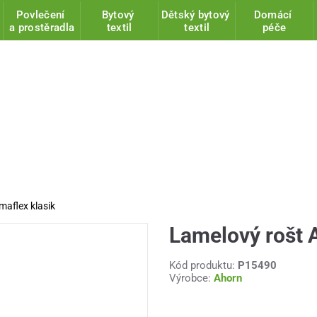
Povlečení
Bytový
Dětský bytový
Domácí
a prostěradla
textil
textil
péče
maflex klasik
Lamelový rošt A
Kód produktu:
P15490
Výrobce:
Ahorn