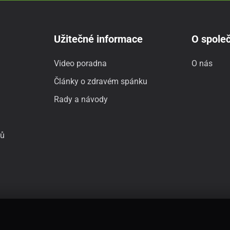
Užitečné informace
O společ
Video poradna
O nás
Články o zdravém spánku
Rady a návody
jů